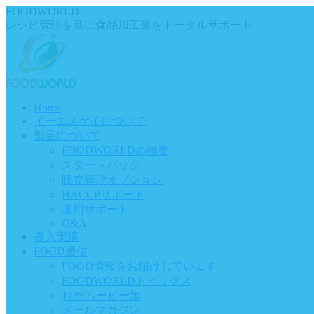
Skip
FOODWORLD
to
レシピ管理を基に食品加工業をトータルサポート
content
Home
イーエスケイについて
製品について
FOODWORLDの概要
スタートパック
販売管理オプション
HACCPサポート
運用サポート
Q&A
導入実績
FOOD通信
FOOD情報をお届けしています
FOODWORLDトピックス
TIPSムービー集
メールマガジン