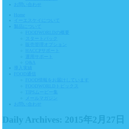
お問い合わせ
Home
イーエスケイについて
製品について
FOODWORLDの概要
スタートパック
販売管理オプション
HACCPサポート
運用サポート
Q&A
導入実績
FOOD通信
FOOD情報をお届けしています
FOODWORLDトピックス
TIPSムービー集
メールマガジン
お問い合わせ
Daily Archives:
2015年2月27日