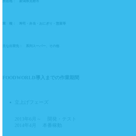
所在地： 新潟県見附市
業 種： 寿司・弁当・おにぎり・惣菜等
主な出荷先： 系列スーパー、その他
FOODWORLD導入までの作業期間
立上げフェーズ
2013年6月～ 開発・テスト
2014年4月 本番稼動