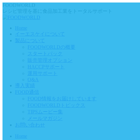
Skip
FOODWORLD
to
レシピ管理を基に食品加工業をトータルサポート
content
Home
イーエスケイについて
製品について
FOODWORLDの概要
スタートパック
販売管理オプション
HACCPサポート
運用サポート
Q&A
導入実績
FOOD通信
FOOD情報をお届けしています
FOODWORLDトピックス
TIPSムービー集
メールマガジン
お問い合わせ
Home