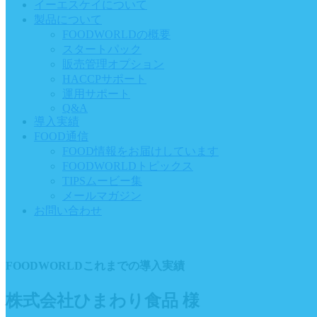
イーエスケイについて
製品について
FOODWORLDの概要
スタートパック
販売管理オプション
HACCPサポート
運用サポート
Q&A
導入実績
FOOD通信
FOOD情報をお届けしています
FOODWORLDトピックス
TIPSムービー集
メールマガジン
お問い合わせ
FOODWORLDこれまでの導入実績
株式会社ひまわり食品 様