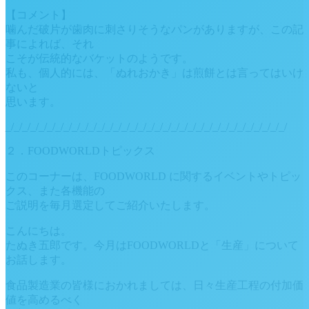
【コメント】
噛んだ破片が歯肉に刺さりそうなパンがありますが、この記
事によれば、それ
こそが伝統的なバケットのようです。
私も、個人的には、「ぬれおかき」は煎餅とは言ってはいけ
ないと
思います。
_/_/_/_/_/_/_/_/_/_/_/_/_/_/_/_/_/_/_/_/_/_/_/_/_/_/_/_/_/_/_/_/_/_/
２．FOODWORLDトピックス
このコーナーは、FOODWORLD に関するイベントやトピッ
クス、また各機能の
ご説明を毎月選定してご紹介いたします。
こんにちは。
たぬき五郎です。今月はFOODWORLDと「生産」について
お話します。
食品製造業の皆様におかれましては、日々生産工程の付加価
値を高めるべく