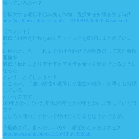
減っているのか？
②拡大する遺伝子組み換え作物 選択する知識を学ぶ時代
http://headlines.yahoo.co.jp/hl?a=20130818-00000534-san-soci
【コメント】
遺伝子組換え作物をめぐるトピックを簡潔にまとめていま
す。
結局のところ、これまで掛け合わせで品種改良して来た新種
開発を
遺伝子操作により何十倍も何百倍も素早く開発できるように
なった
ということでしょうか？
ところが、「強い耐性を獲得した害虫や雑草」が早くも出現
している
というのです。
100年かかっていた変化が5年とか10年とかに加速していく訳
です。
むしろ人間の方が付いて行けなくなると思うのですが。
③最後の時、食べたいものを 希望かなえるホスピス
http://news.asahi.com/c/ac13bMlPuw3928ah