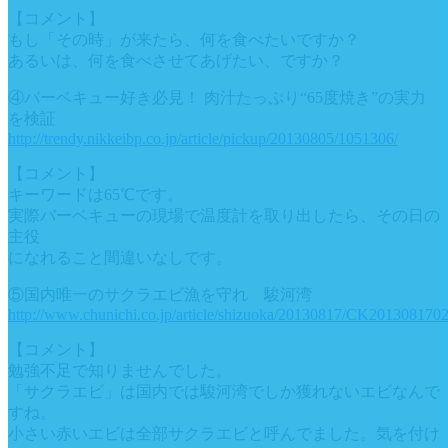
【コメント】
もし「その時」が来たら、何を食べたいですか？
あるいは、何を食べさせてあげたい、ですか？
④バーベキュー好き必見！ 肉汁たっぷり“65度焼き”の実力
を検証
http://trendy.nikkeibp.co.jp/article/pickup/20130805/1051306/
【コメント】
キーワードは65℃です。
実際バーベキューの現場で温度計を取り出したら、その日の
主役
になれること間違いなしです。
⑤国内唯一のサクラエビ漁を守れ 駿河湾
http://www.chunichi.co.jp/article/shizuoka/20130817/CK201308170
【コメント】
勉強不足で知りませんでした。
「サクラエビ」は国内では駿河湾でしか獲れないエビなんで
すね。
小さい赤いエビは全部サクラエビと呼んでました。気を付け