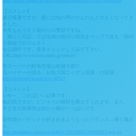
http://photo.sankei.jp.msn.com/movie/data/2013/0819kisarazu/
【コメント】
連日猛暑ですが、夜には虫の声がだんだんと大きくなってき
ました。
今年ももうすぐ稲刈りの季節ですね。
「畑らく日記」では全国の稲刈り状況をマップで見る「稲刈
り前線プロジェクト」
を公開中です。是非チェックしてみて下さい。
URL:http://www.hata-nikki.jp/inekari/
⑧スーパーの鮮魚売場は絶滅寸前!?
元バイヤーが語る「お魚大国ニッポン没落」の現場
http://diamond.jp/articles/-/40557
【コメント】
いや～、これはいい記事です。
魚の話ですが、ビジネスの根幹を教えてくれます。また、
今どきの魚事情は目から鱗がいっぱいです。
⑨半焼けバゲットが好まれるようなったフランス―嘆く職人
も
http://headlines.yahoo.co.jp/hl?a=20130822-00000015-wsj-int