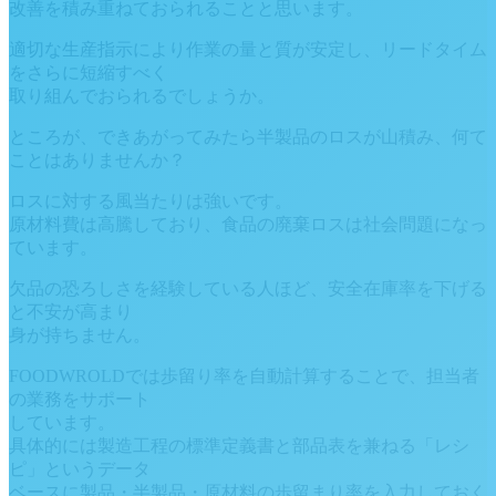
改善を積み重ねておられることと思います。
適切な生産指示により作業の量と質が安定し、リードタイム
をさらに短縮すべく
取り組んでおられるでしょうか。
ところが、できあがってみたら半製品のロスが山積み、何て
ことはありませんか？
ロスに対する風当たりは強いです。
原材料費は高騰しており、食品の廃棄ロスは社会問題になっ
ています。
欠品の恐ろしさを経験している人ほど、安全在庫率を下げる
と不安が高まり
身が持ちません。
FOODWROLDでは歩留り率を自動計算することで、担当者
の業務をサポート
しています。
具体的には製造工程の標準定義書と部品表を兼ねる「レシ
ピ」というデータ
ベースに製品・半製品・原材料の歩留まり率を入力しておく