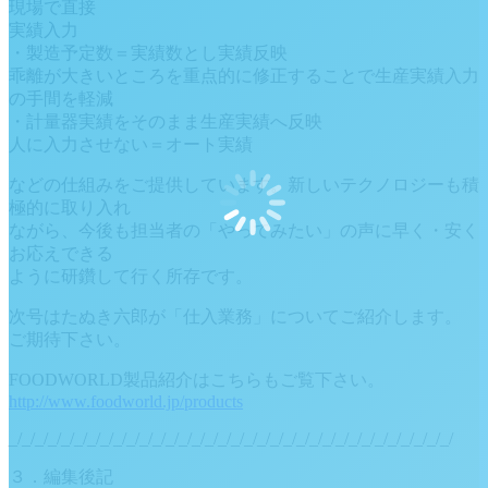
現場で直接
実績入力
・製造予定数＝実績数とし実績反映
乖離が大きいところを重点的に修正することで生産実績入力
の手間を軽減
・計量器実績をそのまま生産実績へ反映
人に入力させない＝オート実績
などの仕組みをご提供しています。新しいテクノロジーも積
極的に取り入れ
ながら、今後も担当者の「やってみたい」の声に早く・安く
お応えできる
ように研鑽して行く所存です。
次号はたぬき六郎が「仕入業務」についてご紹介します。
ご期待下さい。
FOODWORLD製品紹介はこちらもご覧下さい。
http://www.foodworld.jp/products
_/_/_/_/_/_/_/_/_/_/_/_/_/_/_/_/_/_/_/_/_/_/_/_/_/_/_/_/_/_/_/_/_/_/
３．編集後記