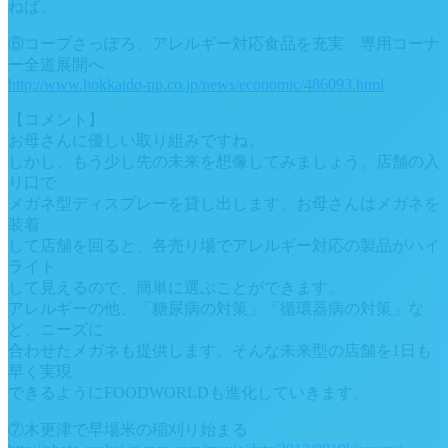
ねば。
⑥コープさっぽろ、アレルギー対応食品を充実 専用コーナ
ー全道展開へ
http://www.hokkaido-np.co.jp/news/economic/486093.html
【コメント】
お母さんに優しい取り組みですね。
しかし、もう少し先の未来を想像してみましょう。店舗の入
り口で
メガネ型ディスプレーを貸し出します。お母さんはメガネを
装着
して店舗を回ると、各売り場でアレルギー対応の製品がハイ
ライト
して見えるので、簡単に選ぶことができます。
アレルギーの他、「糖尿病の対策」「循環器病の対策」な
ど、ニーズに
合わせたメガネも提供します。そんな未来型の店舗を1日も
早く実現
できるようにFOODWORLDも進化していきます。
⑦木更津で早場米の稲刈り始まる