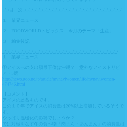
_/_/目 次_/_/_/_/_/_/_/_/_/_/_/_/_/_/_/_/_/_/_/_/_/_/_/_/_/_/_/_/_/
１．業界ニュース
２．FOODWORLDトピックス 今月のテーマ「生産」
３．編集後記
_/_/_/_/_/_/_/_/_/_/_/_/_/_/_/_/_/_/_/_/_/_/_/_/_/_/_/_/_/_/_/_/_/_/
１．業界ニュース
①アイスへの支出額最下位は沖縄？ 意外なアイストリビ
ア・5選
http://news.goo.ne.jp/article/mynaviwomen/life/mynaviwomen-
474746.html
【コメント】
アイスの蘊蓄ものです。
この１０年でアイスの消費量は20%以上増加しているそうで
す。
やっぱり温暖化の影響でしょうか？
では対極をなす冬の食べ物「肉まん・あんまん」の消費量は