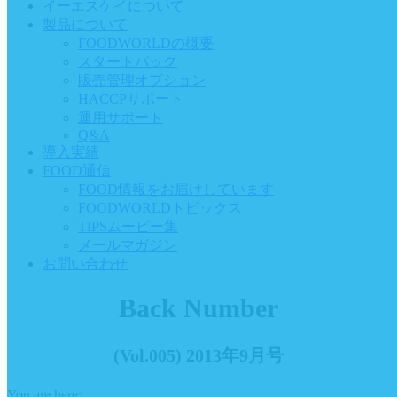
イーエスケイについて
製品について
FOODWORLDの概要
スタートパック
販売管理オプション
HACCPサポート
運用サポート
Q&A
導入実績
FOOD通信
FOOD情報をお届けしています
FOODWORLDトピックス
TIPSムービー集
メールマガジン
お問い合わせ
Back Number
(Vol.005) 2013年9月号
You are here: