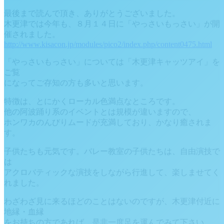
最後まで読んで頂き、ありがとうございました。
木更津では今年も、８月１４日に「やっさいもっさい」が開
催されました。
http://www.kisacon.jp/modules/pico2/index.php/content0475.html
「やっさいもっさい」については「木更津キャッツアイ」を
ご覧
になってご存知の方も多いと思います。
特徴は、とにかくローカル色満点なところです。
他の阿波踊り系のイベントとは規模が違いますので、
ホンワカのんびりムードが充満しており、かなり癒されま
す。
子供たちも元気です。バレー教室の子供たちは、自由演技で
は
アクロバティックな演技をしながら行進して、楽しませてく
れました。
わざわざ見に来るほどのことはないのですが、木更津付近に
地縁・血縁
をお持ちの方であれば、是非一度足を運んでみて下さい。