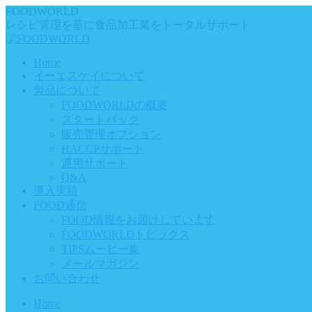
Skip
FOODWORLD
to
レシピ管理を基に食品加工業をトータルサポート
content
Home
イーエスケイについて
製品について
FOODWORLDの概要
スタートパック
販売管理オプション
HACCPサポート
運用サポート
Q&A
導入実績
FOOD通信
FOOD情報をお届けしています
FOODWORLDトピックス
TIPSムービー集
メールマガジン
お問い合わせ
Home