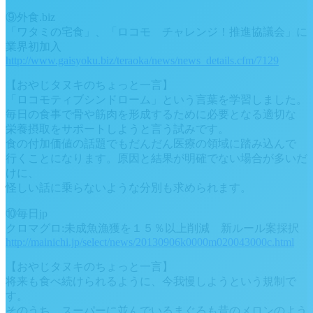
⑨外食.biz
「ワタミの宅食」、「ロコモ チャレンジ！推進協議会」に
業界初加入
http://www.gaisyoku.biz/teraoka/news/news_details.cfm/7129
【おやじタヌキのちょっと一言】
「ロコモティブシンドローム」という言葉を学習しました。
毎日の食事で骨や筋肉を形成するために必要となる適切な
栄養摂取をサポートしようと言う試みです。
食の付加価値の話題でもだんだん医療の領域に踏み込んで
行くことになります。原因と結果が明確でない場合が多いだ
けに、
怪しい話に乗らないような分別も求められます。
⑩毎日jp
クロマグロ:未成魚漁獲を１５％以上削減 新ルール案採択
http://mainichi.jp/select/news/20130906k0000m020043000c.html
【おやじタヌキのちょっと一言】
将来も食べ続けられるように、今我慢しようという規制で
す。
そのうち、スーパーに並んでいるまぐろも昔のメロンのよう