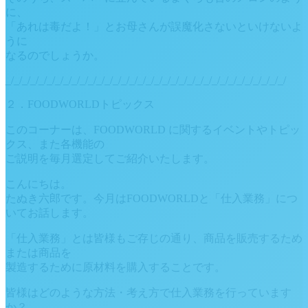
に、
「あれは毒だよ！」とお母さんが誤魔化さないといけないよ
うに
なるのでしょうか。
_/_/_/_/_/_/_/_/_/_/_/_/_/_/_/_/_/_/_/_/_/_/_/_/_/_/_/_/_/_/_/_/_/_/
２．FOODWORLDトピックス
このコーナーは、FOODWORLD に関するイベントやトピッ
クス、また各機能の
ご説明を毎月選定してご紹介いたします。
こんにちは。
たぬき六郎です。今月はFOODWORLDと「仕入業務」につ
いてお話します。
「仕入業務」とは皆様もご存じの通り、商品を販売するため
または商品を
製造するために原材料を購入することです。
皆様はどのような方法・考え方で仕入業務を行っています
か？