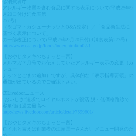
②消費者庁
アレルギー物質を含む食品に関する表示について(平成25年9
月20日付け消食表第
257号)
（※ゴマ・カシューナッツとQ&A改定）／「食品衛生法に
基づく表示について」
の一部改正について(平成25年9月20日付け消食表第273号)
http://www.caa.go.jp/foods/index.html#m02-1
【おやじタヌキのちょっと一言】
メルマガ７月号でお伝えしていたアレルギー表示の変更（カ
シュー
ナッツとごまの追加）ですが、具体的な「表示指導要領」の
通知が出ているのでご確認下さい。
③Livedoorニュース
“おいしさ”追求でロイヤルホストが復活 脱・低価格路線で
客単価は過去最高へ
http://news.livedoor.com/article/detail/7599601/
【おやじタヌキのちょっと一言】
ロイホと言えば創業者の江頭匡一さんが、メニュー開発のた
めに