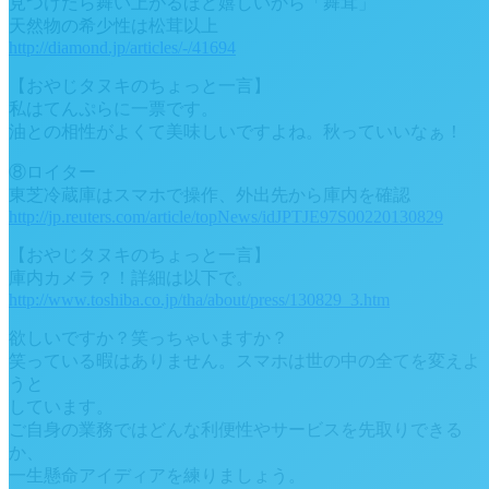
見つけたら舞い上がるほど嬉しいから「舞茸」
天然物の希少性は松茸以上
http://diamond.jp/articles/-/41694
【おやじタヌキのちょっと一言】
私はてんぷらに一票です。
油との相性がよくて美味しいですよね。秋っていいなぁ！
⑧ロイター
東芝冷蔵庫はスマホで操作、外出先から庫内を確認
http://jp.reuters.com/article/topNews/idJPTJE97S00220130829
【おやじタヌキのちょっと一言】
庫内カメラ？！詳細は以下で。
http://www.toshiba.co.jp/tha/about/press/130829_3.htm
欲しいですか？笑っちゃいますか？
笑っている暇はありません。スマホは世の中の全てを変えよ
うと
しています。
ご自身の業務ではどんな利便性やサービスを先取りできる
か、
一生懸命アイディアを練りましょう。