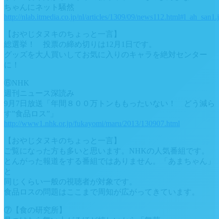
ちゃんにネット騒然
http://nlab.itmedia.co.jp/nl/articles/1309/09/news112.html#l_ah_san1.
【おやじタヌキのちょっと一言】
総選挙！ 投票の締め切りは12月1日です。
グッズを大人買いしてお気に入りのキャラを絶対センター
に！
⑥NHK
週刊ニュース深読み
9月7日放送「年間８００万トンももったいない！ どう減ら
す”食品ロス”」
http://www1.nhk.or.jp/fukayomi/maru/2013/130907.html
【おやじタヌキのちょっと一言】
ご覧になった方も多いと思います。NHKの人気番組です。
とんがった報道をする番組ではありません。「あまちゃん」
と
同じくらい一般の視聴者が対象です。
食品ロスの問題はここまで周知が広がってきています。
⑦【食の研究所】