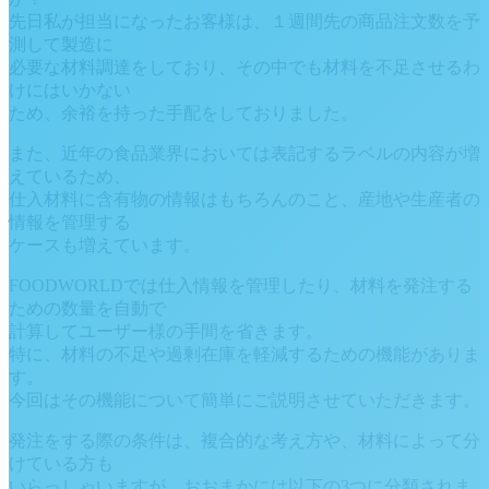
先日私が担当になったお客様は、１週間先の商品注文数を予
測して製造に
必要な材料調達をしており、その中でも材料を不足させるわ
けにはいかない
ため、余裕を持った手配をしておりました。
また、近年の食品業界においては表記するラベルの内容が増
えているため、
仕入材料に含有物の情報はもちろんのこと、産地や生産者の
情報を管理する
ケースも増えています。
FOODWORLDでは仕入情報を管理したり、材料を発注する
ための数量を自動で
計算してユーザー様の手間を省きます。
特に、材料の不足や過剰在庫を軽減するための機能がありま
す。
今回はその機能について簡単にご説明させていただきます。
発注をする際の条件は、複合的な考え方や、材料によって分
けている方も
いらっしゃいますが、おおまかには以下の3つに分類されま