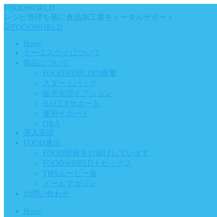
Skip
FOODWORLD
to
レシピ管理を基に食品加工業をトータルサポート
content
Home
イーエスケイについて
製品について
FOODWORLDの概要
スタートパック
販売管理オプション
HACCPサポート
運用サポート
Q&A
導入実績
FOOD通信
FOOD情報をお届けしています
FOODWORLDトピックス
TIPSムービー集
メールマガジン
お問い合わせ
Home