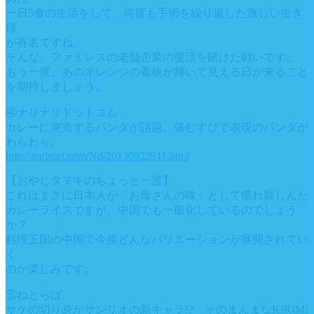
一日5食の生活をして、何度も手術を繰り返した激しい生き
様
が有名ですね。
そんな、ファミレスの老舗企業の復活を賭けた戦いです。
もう一度、あのオレンジの看板が輝いて見える日が来ること
を期待しましょう。
④ナリナリドットコム
カレーに突進するパンダが話題、俵むすびで表現のパンダが
わらわら。
http://narinari.com/Nd/20130922911.html
【おやじタヌキのちょっと一言】
これはまさに日本人が「お母さんの味」として慣れ親しんだ
カレーライスですが、中国でも一般化しているのでしょう
か？
料理王国の中国で今後どんなバリエーションが展開されてい
く
のか楽しみです。
⑤ねとらば
サケの切り身がサンリオの新キャラ!? そのまんまなKIRIMI