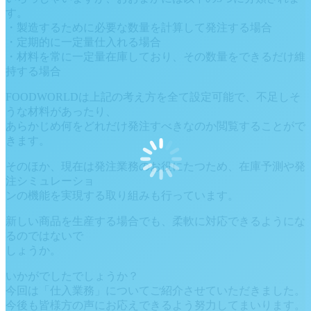
す。
・製造するために必要な数量を計算して発注する場合
・定期的に一定量仕入れる場合
・材料を常に一定量在庫しており、その数量をできるだけ維
持する場合
FOODWORLDは上記の考え方を全て設定可能で、不足しそ
うな材料があったり、
あらかじめ何をどれだけ発注すべきなのか閲覧することがで
きます。
そのほか、現在は発注業務のお役にたつため、在庫予測や発
注シミュレーショ
ンの機能を実現する取り組みも行っています。
新しい商品を生産する場合でも、柔軟に対応できるようにな
るのではないで
しょうか。
いかがでしたでしょうか？
今回は「仕入業務」についてご紹介させていただきました。
今後も皆様方の声にお応えできるよう努力してまいります。