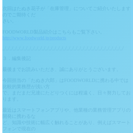
次回はたぬき花子が「在庫管理」についてご紹介いたします
のでご期待くだ
さい。
FOODWORLD製品紹介はこちらもご覧下さい。
http://www.foodworld.jp/products
_/_/_/_/_/_/_/_/_/_/_/_/_/_/_/_/_/_/_/_/_/_/_/_/_/_/_/_/_/_/_/_/_/_/
３．編集後記
最後までお読みいただき、誠にありがとうございます。
今回担当の「たぬき六郎」はFOODWORLDに携わる中では
比較的業務歴が浅い方
で、まだまだ兄達にたどりつくには程遠く、日々努力してお
ります。
最近はスマートフォンアプリや、他業種の業務管理アプリの
開発に携わるな
ど、知識や技術に幅広く触れることがあり、例えばスマート
フォンで現在の