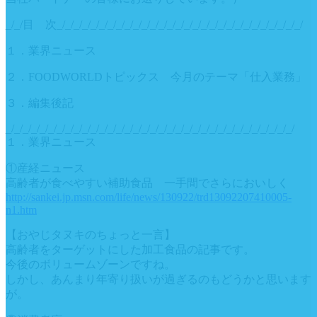
_/_/目 次_/_/_/_/_/_/_/_/_/_/_/_/_/_/_/_/_/_/_/_/_/_/_/_/_/_/_/_/_/
１．業界ニュース
２．FOODWORLDトピックス 今月のテーマ「仕入業務」
３．編集後記
_/_/_/_/_/_/_/_/_/_/_/_/_/_/_/_/_/_/_/_/_/_/_/_/_/_/_/_/_/_/_/_/_/_/
１．業界ニュース
①産経ニュース
高齢者が食べやすい補助食品 一手間でさらにおいしく
http://sankei.jp.msn.com/life/news/130922/trd13092207410005-
n1.htm
【おやじタヌキのちょっと一言】
高齢者をターゲットにした加工食品の記事です。
今後のボリュームゾーンですね。
しかし、あんまり年寄り扱いが過ぎるのもどうかと思います
が。