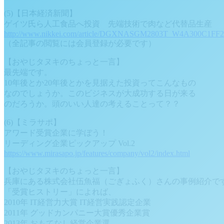
(5)【日本経済新聞】
ゲイツ氏ら人工食品へ投資 先端技術で肉など代替品生産
http://www.nikkei.com/article/DGXNASGM2803T_W4A300C1FF2
（全記事の閲覧には会員登録が必要です）
【おやじタヌキのちょっと一言】
最先端です。
10年後とか20年後とかを見据えた投資ってこんなもの
なのでしょうか。このビジネスが大成功する日が来る
のだろうか。頭のいい人達の考えることって？？
(6)【ミラサポ】
アワード受賞企業に学ぼう！
リーディング企業ピックアップ Vol.2
https://www.mirasapo.jp/features/company/vol2/index.html
【おやじタヌキのちょっと一言】
兵庫にある株式会社伍魚福（ごぎょふく）さんの事例紹介で
「受賞ヒストリー」によれば、
2010年 IT経営力大賞 IT経営実践認定企業
2011年 グッドカンパニー大賞優秀企業賞
2013年 おもてなし経営企業選