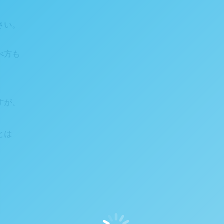
さい。
べ方も
すが、
とは