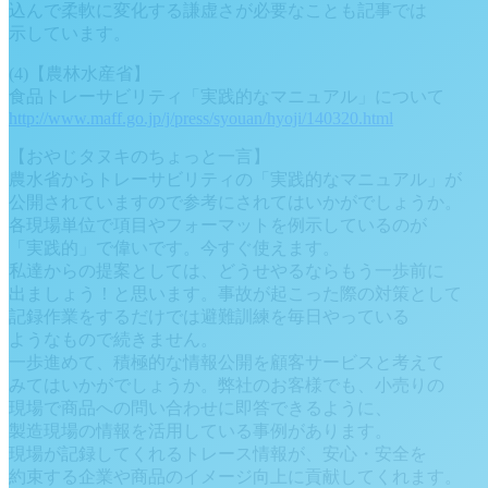
込んで柔軟に変化する謙虚さが必要なことも記事では
示しています。
(4)【農林水産省】
食品トレーサビリティ「実践的なマニュアル」について
http://www.maff.go.jp/j/press/syouan/hyoji/140320.html
【おやじタヌキのちょっと一言】
農水省からトレーサビリティの「実践的なマニュアル」が
公開されていますので参考にされてはいかがでしょうか。
各現場単位で項目やフォーマットを例示しているのが
「実践的」で偉いです。今すぐ使えます。
私達からの提案としては、どうせやるならもう一歩前に
出ましょう！と思います。事故が起こった際の対策として
記録作業をするだけでは避難訓練を毎日やっている
ようなもので続きません。
一歩進めて、積極的な情報公開を顧客サービスと考えて
みてはいかがでしょうか。弊社のお客様でも、小売りの
現場で商品への問い合わせに即答できるように、
製造現場の情報を活用している事例があります。
現場が記録してくれるトレース情報が、安心・安全を
約束する企業や商品のイメージ向上に貢献してくれます。