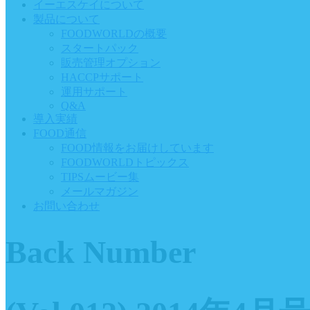
イーエスケイについて
製品について
FOODWORLDの概要
スタートパック
販売管理オプション
HACCPサポート
運用サポート
Q&A
導入実績
FOOD通信
FOOD情報をお届けしています
FOODWORLDトピックス
TIPSムービー集
メールマガジン
お問い合わせ
Back Number