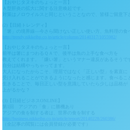
【おやじタヌキのちょっと一言】
Ａ型肝炎の拡大に関する注意喚起です。
対策はノロウイルスと同じということなので、皆様ご留意下
(2)【日経トレンディ】
「箸」の境界線―今さら聞けない正しい使い方、魚料理の食
http://trendy.nikkeibp.co.jp/article/column/20140317/1055982/
【おやじタヌキのちょっと一言】
前半は箸にまつわるＱＡで、後半は魚の上手な食べ方を
教えてくれます。「嫌い箸」というマナー違反があるそうで
自分は結構やっちゃってます。
大人になったからこそ、理屈ではなく「正しい型」を素直に
受け入れることができるようになったと感じます。食べるこ
生きることで、毎日正しい型を意識していたら少しは品格が
上がるかな？
(3)【日経ビジネスONLINE】
第1回 アジアの「食」に勝機あり
アジアの食を制する者は、世界の食を制する
http://business.nikkeibp.co.jp/article/report/20140228/260386/
（全記事の閲覧には会員登録が必要です）