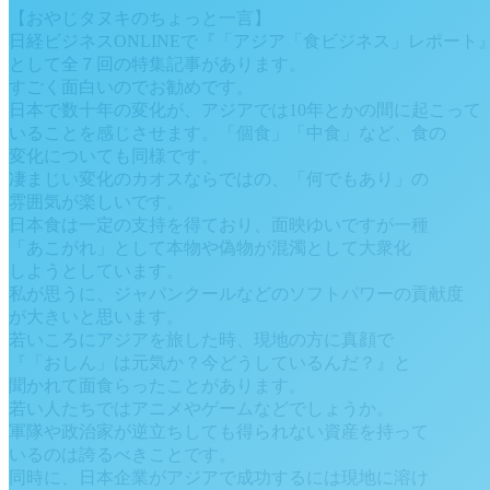
【おやじタヌキのちょっと一言】
日経ビジネスONLINEで『「アジア「食ビジネス」レポート
として全７回の特集記事があります。
すごく面白いのでお勧めです。
日本で数十年の変化が、アジアでは10年とかの間に起こって
いることを感じさせます。「個食」「中食」など、食の
変化についても同様です。
凄まじい変化のカオスならではの、「何でもあり」の
雰囲気が楽しいです。
日本食は一定の支持を得ており、面映ゆいですが一種
「あこがれ」として本物や偽物が混濁として大衆化
しようとしています。
私が思うに、ジャパンクールなどのソフトパワーの貢献度
が大きいと思います。
若いころにアジアを旅した時、現地の方に真顔で
『「おしん」は元気か？今どうしているんだ？』と
聞かれて面食らったことがあります。
若い人たちではアニメやゲームなどでしょうか。
軍隊や政治家が逆立ちしても得られない資産を持って
いるのは誇るべきことです。
同時に、日本企業がアジアで成功するには現地に溶け