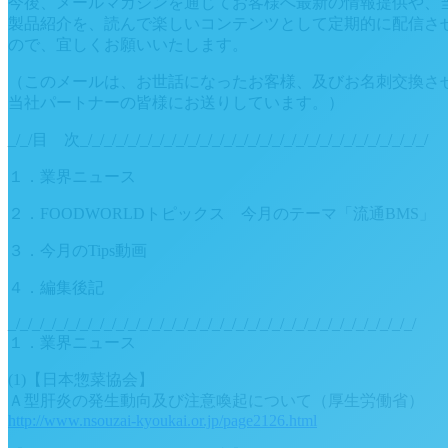
今後、メールマガジンを通じてお客様へ最新の情報提供や、
製品紹介を、読んで楽しいコンテンツとして定期的に配信さ
ので、宜しくお願いいたします。
（このメールは、お世話になったお客様、及びお名刺交換さ
当社パートナーの皆様にお送りしています。）
_/_/目 次_/_/_/_/_/_/_/_/_/_/_/_/_/_/_/_/_/_/_/_/_/_/_/_/_/_/_/_/_/
１．業界ニュース
２．FOODWORLDトピックス 今月のテーマ「流通BMS」
３．今月のTips動画
４．編集後記
_/_/_/_/_/_/_/_/_/_/_/_/_/_/_/_/_/_/_/_/_/_/_/_/_/_/_/_/_/_/_/_/_/_/
１．業界ニュース
(1)【日本惣菜協会】
Ａ型肝炎の発生動向及び注意喚起について（厚生労働省）
http://www.nsouzai-kyoukai.or.jp/page2126.html