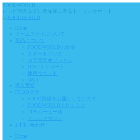
Skip
FOODWORLD
to
レシピ管理を基に食品加工業をトータルサポート
content
Home
イーエスケイについて
製品について
FOODWORLDの概要
スタートパック
販売管理オプション
HACCPサポート
運用サポート
Q&A
導入実績
FOOD通信
FOOD情報をお届けしています
FOODWORLDトピックス
TIPSムービー集
メールマガジン
お問い合わせ
Home