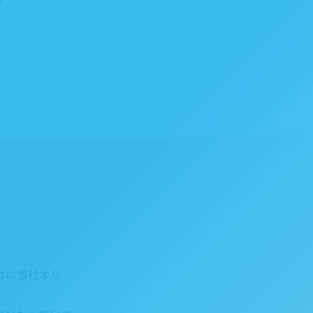
号
けに当社オリ