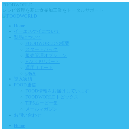
Skip
FOODWORLD
to
レシピ管理を基に食品加工業をトータルサポート
content
Home
イーエスケイについて
製品について
FOODWORLDの概要
スタートパック
販売管理オプション
HACCPサポート
運用サポート
Q&A
導入実績
FOOD通信
FOOD情報をお届けしています
FOODWORLDトピックス
TIPSムービー集
メールマガジン
お問い合わせ
Home