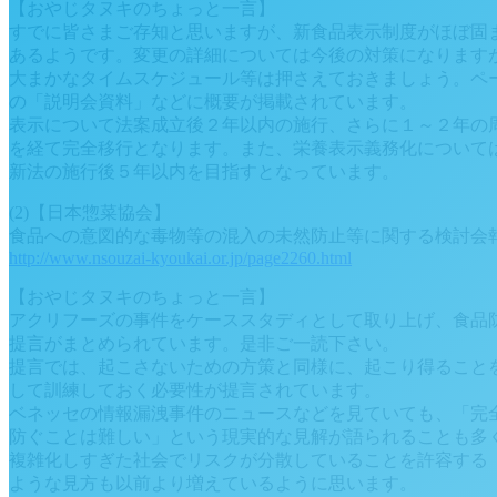
【おやじタヌキのちょっと一言】
すでに皆さまご存知と思いますが、新食品表示制度がほぼ固
あるようです。変更の詳細については今後の対策になります
大まかなタイムスケジュール等は押さえておきましょう。ペ
の「説明会資料」などに概要が掲載されています。
表示について法案成立後２年以内の施行、さらに１～２年の
を経て完全移行となります。また、栄養表示義務化について
新法の施行後５年以内を目指すとなっています。
(2)【日本惣菜協会】
食品への意図的な毒物等の混入の未然防止等に関する検討会
http://www.nsouzai-kyoukai.or.jp/page2260.html
【おやじタヌキのちょっと一言】
アクリフーズの事件をケーススタディとして取り上げ、食品
提言がまとめられています。是非ご一読下さい。
提言では、起こさないための方策と同様に、起こり得ること
して訓練しておく必要性が提言されています。
ベネッセの情報漏洩事件のニュースなどを見ていても、「完
防ぐことは難しい」という現実的な見解が語られることも多
複雑化しすぎた社会でリスクが分散していることを許容する
ような見方も以前より増えているように思います。