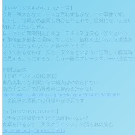
【おやじタヌキのちょっと一言】
今月一番大きなニュースは言わずもがな、この事件です。
しかし、結局どの企業も内心ヒヤヒヤで、絶対にないと言い
切れる人はいません。
ローソンの新浪剛史会長は「日本企業は安心・安全という
付加価値を顧客に理解してもらい、価格を上げられる環境を
つくらねばならない」と述べたそうです。
そうであるならば、安心・安全をどのように証明して購買時
に見えるようにするか、もう一段のブレークスルーが必要で
※関連記事
【日経ビジネスONLINE】
食品偽装でも中国からの輸入はやめられない
あの手この手で品質改善に努めるほかなし
http://business.nikkeibp.co.jp/article/report/20140728/269361/
（全記事の閲覧には日経IDが必要です）
(7)【DIAMOND ONLINE】
ウナギの絶滅危惧だけでは終わらない？
食卓を揺るがす「魚食クライシス」の語られぬ論点
http://diamond.jp/articles/-/55916