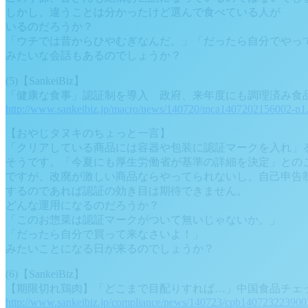
しかし、違うことは分かったけど選んで食べている人が
いるのだろうか？
「ウチでは昔からひやむぎなんだ。」「だったら自分でやっ
みたいな会話もあるのでしょうか？
(5)【SankeiBiz】
「健康な食事」認証制を導入 政府、来年度にも調理済み食
http://www.sankeibiz.jp/macro/news/140720/mca1407202156002-n1
【おやじタヌキのちょっと一言】
「クリアしている商品には容器や包装に認証マークを入れ」
そうです。「今夏にも厚生労働省が基準の詳細を決定」との
ですが、改廃が激しい商品ならやってられないし、自己申告
するのであれば認証の効き目は期待できません。
どんな運用になるのだろうか？
「このお惣菜は認証マークがついて無いじゃないか。」
「だったら自分で買って来なさいよ！」
みたいことになる日が来るのでしょうか？
(6)【SankeiBiz】
【期限切れ鶏肉】「どこまで目配りすれば…」中国食品チェ
http://www.sankeibiz.jp/compliance/news/140723/cpb140723223900