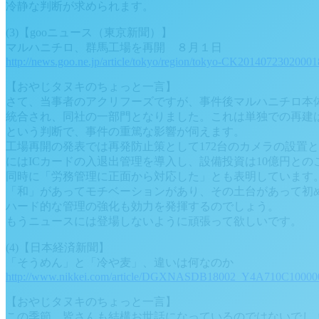
冷静な判断が求められます。
(3)【gooニュース（東京新聞）】
マルハニチロ、群馬工場を再開 ８月１日
http://news.goo.ne.jp/article/tokyo/region/tokyo-CK20140723020001
【おやじタヌキのちょっと一言】
さて、当事者のアクリフーズですが、事件後マルハニチロ本
統合され、同社の一部門となりました。これは単独での再建
という判断で、事件の重篤な影響が伺えます。
工場再開の発表では再発防止策として172台のカメラの設置
にはICカードの入退出管理を導入し、設備投資は10億円との
同時に「労務管理に正面から対応した」とも表明しています
「和」があってモチベーションがあり、その土台があって初
ハード的な管理の強化も効力を発揮するのでしょう。
もうニュースには登場しないように頑張って欲しいです。
(4)【日本経済新聞】
「そうめん」と「冷や麦」、違いは何なのか
http://www.nikkei.com/article/DGXNASDB18002_Y4A710C10000
【おやじタヌキのちょっと一言】
この季節、皆さんも結構お世話になっているのではないでし