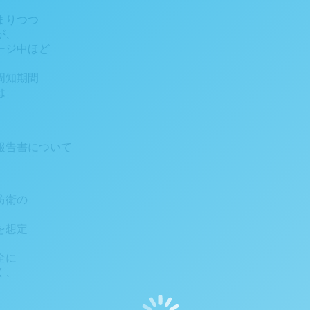
まりつつ
が、
ージ中ほど
周知期間
は
報告書について
防衛の
を想定
全に
く、