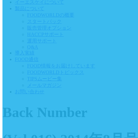
イーエスケイについて
製品について
FOODWORLDの概要
スタートパック
販売管理オプション
HACCPサポート
運用サポート
Q&A
導入実績
FOOD通信
FOOD情報をお届けしています
FOODWORLDトピックス
TIPSムービー集
メールマガジン
お問い合わせ
Back Number