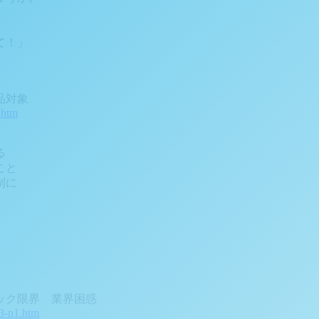
て！」
品対象
.htm
る
こと
制に
ック限界 業界困惑
3-n1.htm