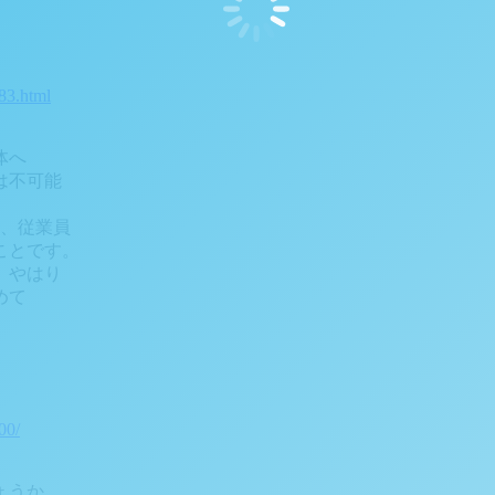
83.html
体へ
は不可能
と、従業員
ことです。
。やはり
めて
00/
ょうか。