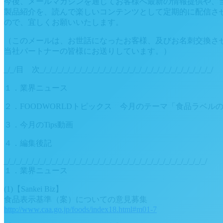
今後、メールマガジンを通じてお客様へ最新の情報提供や、
製品紹介を、読んで楽しいコンテンツとして定期的に配信さ
ので、宜しくお願いいたします。
（このメールは、お世話になったお客様、及びお名刺交換さ
当社パートナーの皆様にお送りしています。）
_/_/目 次_/_/_/_/_/_/_/_/_/_/_/_/_/_/_/_/_/_/_/_/_/_/_/_/_/_/_/_/_/
１．業界ニュース
２．FOODWORLDトピックス 今月のテーマ「食品ラベル
３．今月のTips動画
４．編集後記
_/_/_/_/_/_/_/_/_/_/_/_/_/_/_/_/_/_/_/_/_/_/_/_/_/_/_/_/_/_/_/_/_/_/
１．業界ニュース
(1)【Sankei Biz】
食品表示基準（案）についての意見募集
http://www.caa.go.jp/foods/index18.html#m01-7