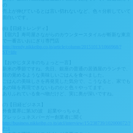
の
売上が伸びているとは言い切れないなど、色々分析していて
面白いです。
(6)【日経トレンディ】
【宿六】寿司屋さながらのカウンタースタイルが斬新な東京
で一番古いおにぎり専門店
http://trendy.nikkeibp.co.jp/article/column/20151013/1066968/?
ST=life
【おやじタヌキのちょっと一言】
新米の季節ですね。先日、銀座の普通の居酒屋のランチで、
目の覚めるような美味しいごはんを食べました。
ごはんの美味しさを再発見した気分で、こうなると、家でも
あの味を再現できないものかと色々やってます。
ありふれている食べ物だけど、実に奥が深いですね。
(7)【日経ビジネス】
外食業界に第3の波 起業やっちゃえ
フレッシュネスバーガー創業者に聞く
http://business.nikkeibp.co.jp/atcl/interview/15/238739/102000072/?
P=1