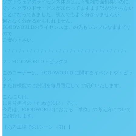
ソフトウェアのライセンス体系は元々複雑で面倒臭いのに、
そこへクラウドサービスが加わってますます訳が分からない
ことになってきました。読んでもよく分かりませんが、
何となく分かるかもしれません。
FOODWORLDのライセンスはこの先もシンプルなままです
ので
ご安心下さい。
_/_/_/_/_/_/_/_/_/_/_/_/_/_/_/_/_/_/_/_/_/_/_/_/_/_/_/_/_/_/_/_/_/_/
２．FOODWORLDトピックス
このコーナーは、FOODWORLD に関するイベントやトピッ
クス、
また各機能のご説明を毎月選定してご紹介いたします。
こんにちは。
11月号担当の「たぬき次郎」です。
今月は、FOODWORLDにおける「単位」の考え方について
ご紹介します。
【ある工場での1シーン（例）】