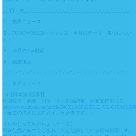
_/_/目 次_/_/_/_/_/_/_/_/_/_/_/_/_/_/_/_/_/_/_/_/_/_/_/_/_/_/_/_/_/
１．業界ニュース
２．FOODWORLDトピックス 今月のテーマ「単位につい
て」
３．今月のTips動画
４．編集後記
_/_/_/_/_/_/_/_/_/_/_/_/_/_/_/_/_/_/_/_/_/_/_/_/_/_/_/_/_/_/_/_/_/_/
１．業界ニュース
(1)【日本経済新聞】
軽減税率「必要」74％ 本社世論調査、内閣支持率41％
http://www.nikkei.com/article/DGXLASFS25H1E_V21C15A0MM8
（全文の購読にはログインが必要です。）
【おやじタヌキのちょっと一言】
現在与党の先生方があれこれと協議している軽減税率です。