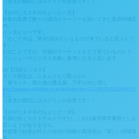
（全文の購読にはログインが必要です。）
【おやじタヌキのちょっと一言】
外食の世界で数々の成功ストーリーを築いてきた栗原幹雄氏
の
インタビューです。
「そして今は、第3の波みたいなものが来ていると思うんで
す。」
とのことですが、今後のマーケットをどう見ているのか？
コンシューマビジネス全般に参考になると思います。
(8)【日経ビジネス】
マック再生は、ふきんとちり取りから
「昼マック」廃止後の重点策、下平COOに聞く
http://business.nikkeibp.co.jp/atcl/interview/15/230078/102200012/?
P=1
（全文の購読にはログインが必要です。）
【おやじタヌキのちょっと一言】
不調が続くマクドナルドですが、これは最早異常事態としか
言いようがありません。
外資系で社長が外人の会社の戦略の具現化が「新しい掃除道
具