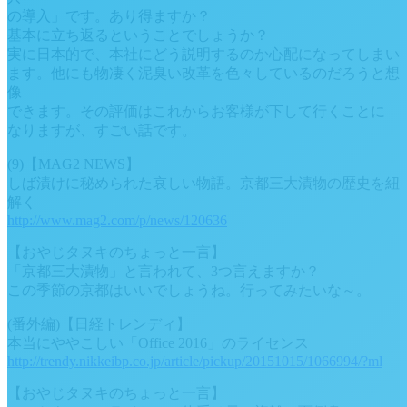
の導入」です。あり得ますか？
基本に立ち返るということでしょうか？
実に日本的で、本社にどう説明するのか心配になってしまい
ます。他にも物凄く泥臭い改革を色々しているのだろうと想
像
できます。その評価はこれからお客様が下して行くことに
なりますが、すごい話です。
(9)【MAG2 NEWS】
しば漬けに秘められた哀しい物語。京都三大漬物の歴史を紐
解く
http://www.mag2.com/p/news/120636
【おやじタヌキのちょっと一言】
「京都三大漬物」と言われて、3つ言えますか？
この季節の京都はいいでしょうね。行ってみたいな～。
(番外編)【日経トレンディ】
本当にややこしい「Office 2016」のライセンス
http://trendy.nikkeibp.co.jp/article/pickup/20151015/1066994/?ml
【おやじタヌキのちょっと一言】