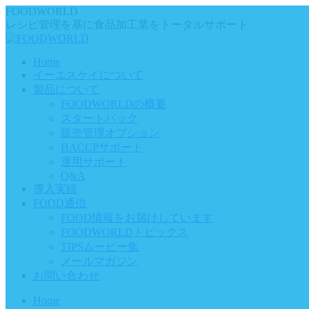
Skip
FOODWORLD
to
レシピ管理を基に食品加工業をトータルサポート
content
Home
イーエスケイについて
製品について
FOODWORLDの概要
スタートパック
販売管理オプション
HACCPサポート
運用サポート
Q&A
導入実績
FOOD通信
FOOD情報をお届けしています
FOODWORLDトピックス
TIPSムービー集
メールマガジン
お問い合わせ
Home