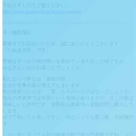
下記ＵＲＬにてご覧ください。
http://www.foodworld.jp/tips/tips-movies
_/_/_/_/_/_/_/_/_/_/_/_/_/_/_/_/_/_/_/_/_/_/_/_/_/_/_/_/_/_/_/_/_/_/
４．編集後記
最後までお読みいただき、誠にありがとうございます。
「たぬき次郎」です。
季節はすっかり秋の装いを見せている今日この頃ですが、
みなさんいかがお過ごしでしょうか。
私にとって秋とは「食欲の秋」。
なぜか食事の量が増えてしまいます。
秋の味覚といえば、「栗」もその一つではないでしょうか。
地元の木更津では矢那という地域がありますが、そこの栗は
美味しいと評判です。実際私も農家宅へ直接訪問し購入して
います。
ゆでて剥いても良いですし、何といっても栗ご飯。大好物で
す。
しかし何と言っても秋の味覚は秋刀魚が代表格ですね。（た