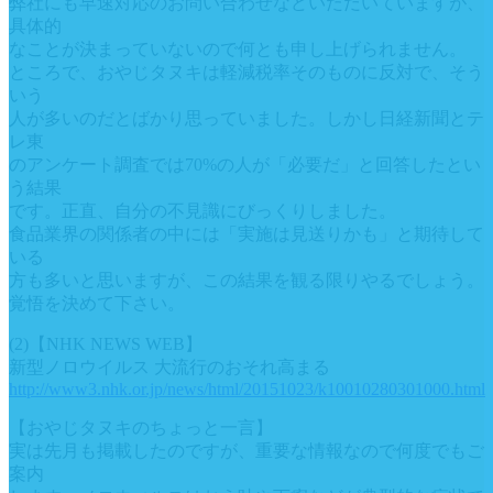
弊社にも早速対応のお問い合わせなどいただいていますが、
具体的
なことが決まっていないので何とも申し上げられません。
ところで、おやじタヌキは軽減税率そのものに反対で、そう
いう
人が多いのだとばかり思っていました。しかし日経新聞とテ
レ東
のアンケート調査では70%の人が「必要だ」と回答したとい
う結果
です。正直、自分の不見識にびっくりしました。
食品業界の関係者の中には「実施は見送りかも」と期待して
いる
方も多いと思いますが、この結果を観る限りやるでしょう。
覚悟を決めて下さい。
(2)【NHK NEWS WEB】
新型ノロウイルス 大流行のおそれ高まる
http://www3.nhk.or.jp/news/html/20151023/k10010280301000.html
【おやじタヌキのちょっと一言】
実は先月も掲載したのですが、重要な情報なので何度でもご
案内