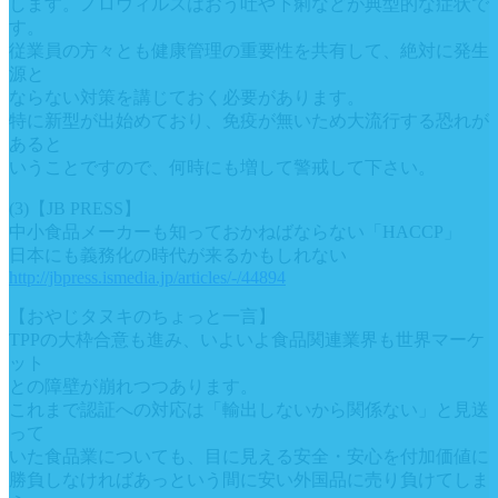
します。ノロウィルスはおう吐や下痢などが典型的な症状で
す。
従業員の方々とも健康管理の重要性を共有して、絶対に発生
源と
ならない対策を講じておく必要があります。
特に新型が出始めており、免疫が無いため大流行する恐れが
あると
いうことですので、何時にも増して警戒して下さい。
(3)【JB PRESS】
中小食品メーカーも知っておかねばならない「HACCP」
日本にも義務化の時代が来るかもしれない
http://jbpress.ismedia.jp/articles/-/44894
【おやじタヌキのちょっと一言】
TPPの大枠合意も進み、いよいよ食品関連業界も世界マーケ
ット
との障壁が崩れつつあります。
これまで認証への対応は「輸出しないから関係ない」と見送
って
いた食品業についても、目に見える安全・安心を付加価値に
勝負しなければあっという間に安い外国品に売り負けてしま