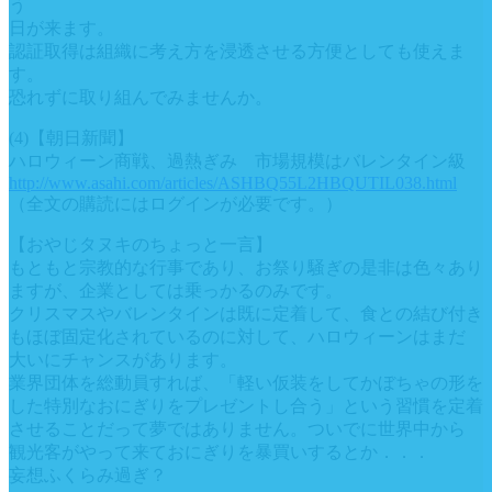
う
日が来ます。
認証取得は組織に考え方を浸透させる方便としても使えま
す。
恐れずに取り組んでみませんか。
(4)【朝日新聞】
ハロウィーン商戦、過熱ぎみ 市場規模はバレンタイン級
http://www.asahi.com/articles/ASHBQ55L2HBQUTIL038.html
（全文の購読にはログインが必要です。）
【おやじタヌキのちょっと一言】
もともと宗教的な行事であり、お祭り騒ぎの是非は色々あり
ますが、企業としては乗っかるのみです。
クリスマスやバレンタインは既に定着して、食との結び付き
もほぼ固定化されているのに対して、ハロウィーンはまだ
大いにチャンスがあります。
業界団体を総動員すれば、「軽い仮装をしてかぼちゃの形を
した特別なおにぎりをプレゼントし合う」という習慣を定着
させることだって夢ではありません。ついでに世界中から
観光客がやって来ておにぎりを暴買いするとか．．．
妄想ふくらみ過ぎ？