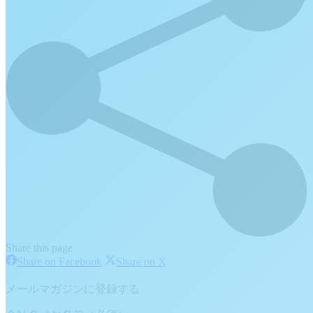
Share this page
Share
Share
Share on Facebook
Share on X
on
on
Facebook
X
メールマガジンに登録する