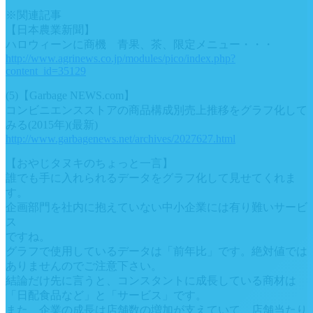
※関連記事
【日本農業新聞】
ハロウィーンに商機 青果、茶、限定メニュー・・・
http://www.agrinews.co.jp/modules/pico/index.php?
content_id=35129
(5)【Garbage NEWS.com】
コンビニエンスストアの商品構成別売上推移をグラフ化して
みる(2015年)(最新)
http://www.garbagenews.net/archives/2027627.html
【おやじタヌキのちょっと一言】
誰でも手に入れられるデータをグラフ化して見せてくれま
す。
企画部門を社内に抱えていない中小企業には有り難いサービ
ス
ですね。
グラフで使用しているデータは「前年比」です。絶対値では
ありませんのでご注意下さい。
結論だけ先に言うと、コンスタントに成長している商材は
「日配食品など」と「サービス」です。
また、企業の成長は店舗数の増加が支えていて、店舗当たり