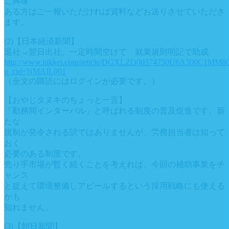
ご興味
ある方はご一報いただければ資料などお送りさせていただき
ます。
(2)【日本経済新聞】
退社→翌日出社、一定時間空けて 就業規則明記で助成
http://www.nikkei.com/article/DGXLZO00374750U6A500C1MM80
n_cid=NMAIL001
（全文の購読にはログインが必要です。）
【おやじタヌキのちょっと一言】
「勤務間インターバル」と呼ばれる制度の普及促進です。新
たな
規制が発令される訳ではありませんが、労務担当者は知って
おく
必要のある制度です。
売り手市場が暫く続くことを考えれば、今回の補助事業をチ
ャンス
と捉えて環境整備しアピールするという採用戦略にも使える
かも
知れません。
(3)【朝日新聞】