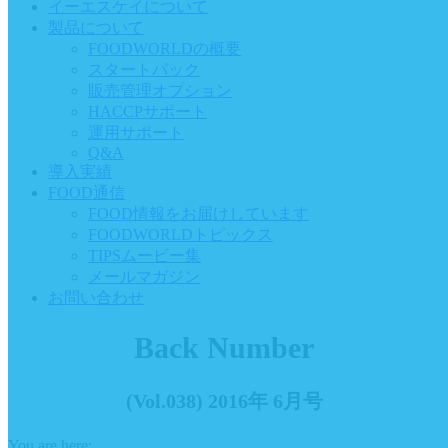
イーエスケイについて
製品について
FOODWORLDの概要
スタートパック
販売管理オプション
HACCPサポート
運用サポート
Q&A
導入実績
FOOD通信
FOOD情報をお届けしています
FOODWORLDトピックス
TIPSムービー集
メールマガジン
お問い合わせ
Back Number
(Vol.038) 2016年 6月号
You are here: