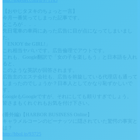
http://togetter.com/li/971145
【おやじタヌキのちょっと一言】
今月一番笑ってしまった記事です。
ところが．．．
先日電車の車両にあった広告に目が点になってしまいまし
た。
「ENJOY the GIRL!」
これ相当ヤバいです。広告倫理でアウトです。
これも、Google翻訳で「女の子を楽しもう」と日本語を入れ
ると、
このような英訳が回答されます。
広告主のエステ会社も、広告を斡旋している代理店も通って
しまったのでしょうか？日本人としてかなり恥ずかしいで
す。
GoogleもGoogleですが、それにしても頼りすぎでしょう。
皆さまもくれぐれもお気を付け下さい。
(番外編)【HARBOR BUSINESS Online】
キャラメルコーンのピーナッツに隠されていた驚愕の事実と
は？
http://hbol.jp/93725