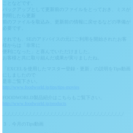
ことなどです。
バックアップとして更新前のファイルをとっておき、ミスが
判明したら更新
前のファイルを取込み、更新前の情報に戻せるなどの準備が
必要です。
それでも、SEのアドバイスの元にご利用を開始されたお客
様からは「非常に
便利になった」と喜んでいただけました。
お客様と共に取り組んだ成果が実りましたね。
「EXCELを使用したマスター登録・更新」の説明をTips動画
にしましたので
是非ご覧下さい。
http://www.foodworld.jp/tips/tips-movies
FOODWORLD製品紹介はこちらもご覧下さい。
http://www.foodworld.jp/products
_/_/_/_/_/_/_/_/_/_/_/_/_/_/_/_/_/_/_/_/_/_/_/_/_/_/_/_/_/_/_/_/_/_/
３．今月のTips動画