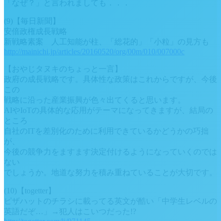
「なぜ？」と言われましても．．．
(9)【毎日新聞】
安倍政権成長戦略
新戦略素案 人工知能が柱、「総花的」「小粒」の見方も
http://mainichi.jp/articles/20160520/org/00m/010/007000c
【おやじタヌキのちょっと一言】
政府の成長戦略です。具体性な政策はこれからですが、今後
この
戦略に沿った産業振興が色々出てくると思います。
AIやIoTの具体的な応用がテーマになってきますが、結局の
ところ
自社のITを差別化のために利用できているかどうかの巧拙
が、
今後の競争力をますます決定付けるようになっていくのでは
ない
でしょうか。地道な努力を積み重ねていることが大切です。
(10)【togetter】
ピザハットのチラシに載ってる英文が酷い「中学生レベルの
英語だぞ…」→犯人はこいつだった!?