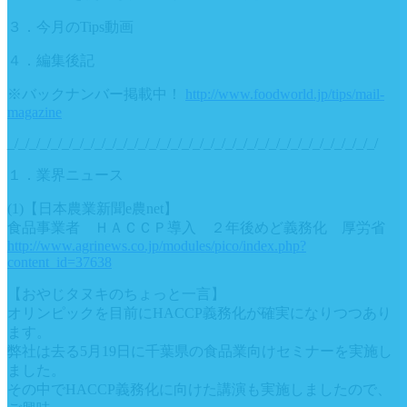
３．今月のTips動画
４．編集後記
※バックナンバー掲載中！
http://www.foodworld.jp/tips/mail-
magazine
_/_/_/_/_/_/_/_/_/_/_/_/_/_/_/_/_/_/_/_/_/_/_/_/_/_/_/_/_/_/_/_/_/_/
１．業界ニュース
(1)【日本農業新聞e農net】
食品事業者 ＨＡＣＣＰ導入 ２年後めど義務化 厚労省
http://www.agrinews.co.jp/modules/pico/index.php?
content_id=37638
【おやじタヌキのちょっと一言】
オリンピックを目前にHACCP義務化が確実になりつつあり
ます。
弊社は去る5月19日に千葉県の食品業向けセミナーを実施し
ました。
その中でHACCP義務化に向けた講演も実施しましたので、