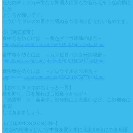
ただのチェッカーでなく外国人に喜んでもらえそうな絵柄に
した
ところが偉いです。
こういうセンスの良さで褒められる国になりたいものです。
(5)【朝日新聞】
食中毒を防ぐには ～黄色ブドウ球菌の場合～
http://www.asahi.com/articles/SDI201605136443.html
食中毒を防ぐには ～カンピロバクターの場合～
http://www.asahi.com/articles/SDI201605217148.html
食中毒を防ぐには ～ノロウイルスの場合～
http://www.asahi.com/articles/SDI201605277640.html
【おやじタヌキのちょっと一言】
敵を知り、己を知れば百戦危うからず！
「感染型」と「毒素型」の分類による違いなど、この機会に
復習
しておきましょう。
(6)【DIAMOND ONLINE】
“奇跡の冷凍うどん”が中身を変えずに売上100倍にできた理