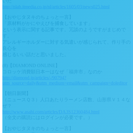
いた
http://nlab.itmedia.co.jp/nl/articles/1605/03/news025.html
【おやじタヌキのちょっと一言】
「原材料がかにやえびを捕食しています」
という表示に関する記事です。冗談のようですがまじめで
す。
アレルギーホルダーに対する気遣いが感じられて、作り手の
良心を
感じるいい話だと思いました。
(8)【DIAMOND ONLINE】
コロッケ消費額日本一はなぜ「福井市」なのか
http://diamond.jp/articles/-/90794?
utm_source=daily&utm_medium=email&utm_campaign=doleditor
【朝日新聞】
（ニュースＱ３）人口あたりラーメン店数、山形県Ｖ１４な
ぜ？
http://www.asahi.com/articles/DA3S12360484.html
（全文の購読にはログインが必要です。）
【おやじタヌキのちょっと一言】