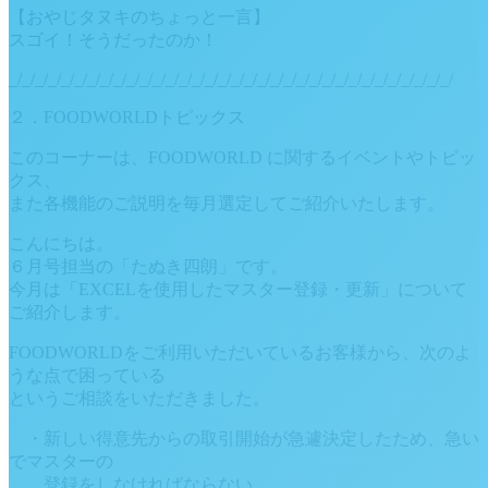
【おやじタヌキのちょっと一言】
スゴイ！そうだったのか！
_/_/_/_/_/_/_/_/_/_/_/_/_/_/_/_/_/_/_/_/_/_/_/_/_/_/_/_/_/_/_/_/_/_/
２．FOODWORLDトピックス
このコーナーは、FOODWORLD に関するイベントやトピッ
クス、
また各機能のご説明を毎月選定してご紹介いたします。
こんにちは。
６月号担当の「たぬき四朗」です。
今月は「EXCELを使用したマスター登録・更新」について
ご紹介します。
FOODWORLDをご利用いただいているお客様から、次のよ
うな点で困っている
というご相談をいただきました。
・新しい得意先からの取引開始が急遽決定したため、急い
でマスターの
登録をしなければならない。