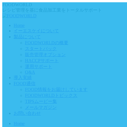
Skip
FOODWORLD
to
レシピ管理を基に食品加工業をトータルサポート
content
Home
イーエスケイについて
製品について
FOODWORLDの概要
スタートパック
販売管理オプション
HACCPサポート
運用サポート
Q&A
導入実績
FOOD通信
FOOD情報をお届けしています
FOODWORLDトピックス
TIPSムービー集
メールマガジン
お問い合わせ
Home