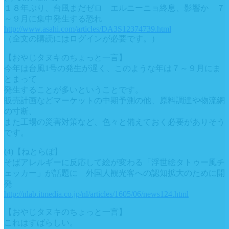
１８年ぶり、台風まだゼロ エルニーニョ終息、影響か ７
～９月に集中発生する恐れ
http://www.asahi.com/articles/DA3S12374739.html
（全文の購読にはログインが必要です。）
【おやじタヌキのちょっと一言】
今年は台風1号の発生が遅く、このような年は７～９月にま
とまって
発生することが多いということです。
販売計画などマーケットの中期予測の他、原料調達や物流網
の寸断、
また工場の災害対策など、色々と備えておく必要がありそう
です。
(4)【ねとらぼ】
そばアレルギーに反応して絵が変わる「浮世絵タトゥー風チ
ェッカー」が話題に 外国人観光客への認知拡大のために開
発
http://nlab.itmedia.co.jp/nl/articles/1605/06/news124.html
【おやじタヌキのちょっと一言】
これはすばらしい。