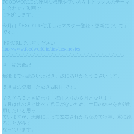
FOODWORLDの便利な機能や使い方をトピックスのテーマ
に合わせて動画で
ご紹介します。
今月は「EXCELを使用したマスター登録・更新について」
です。
下記URLでご覧ください。
http://www.foodworld.jp/tips/tips-movies
_/_/_/_/_/_/_/_/_/_/_/_/_/_/_/_/_/_/_/_/_/_/_/_/_/_/_/_/_/_/_/_/_/_/
４．編集後記
最後までお読みいただき、誠にありがとうございます。
５度目の登場「たぬき四朗」です。
そろそろ５月も終わり、梅雨入りの６月となります。
６月は他の月と比べて祝日がないため、土日の休みを有効利
用したいと思っ
ていますが、天候によって左右されがちなので毎年、家に籠
ることが多く
なっています。