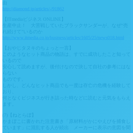
由
http://diamond.jp/articles/-/91862
【ITmediaビジネス ONLINE】
生産中止！ 大苦戦していたブラックサンダーが、なぜ“売
れ続けて”いるのか
http://www.itmedia.co.jp/business/articles/1605/25/news018.html
【おやじタヌキのちょっと一言】
このようなヒット商品の物語は、すでに成功したこと知って
いるので
安心して読めますが、後付けなので決して自社の参考にはな
らない
ものです。
しかし、どんなヒット商品でも一度は存亡の危機を経験して
おり、
何となくビジネスが行き詰った時などに読むと元気をもらえ
ます。
(7)【ねとらぼ】
かまぼこに書かれた注意書き「原材料がかにやえびを捕食し
ています」に混乱する人が続出 メーカーに表示の意図を聞