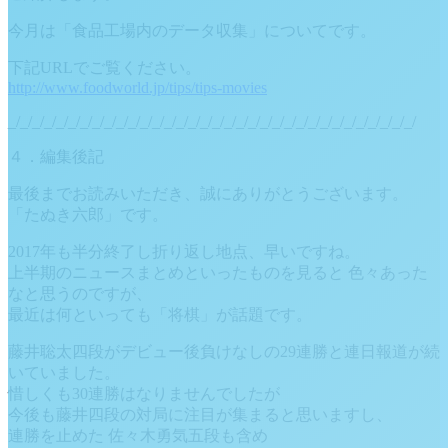
今月は「食品工場内のデータ収集」についてです。
下記URLでご覧ください。
http://www.foodworld.jp/tips/tips-movies
_/_/_/_/_/_/_/_/_/_/_/_/_/_/_/_/_/_/_/_/_/_/_/_/_/_/_/_/_/_/_/_/_/_/
４．編集後記
最後までお読みいただき、誠にありがとうございます。
「たぬき六郎」です。
2017年も半分終了し折り返し地点、早いですね。
上半期のニュースまとめといったものを見ると 色々あった
なと思うのですが、
最近は何といっても「将棋」が話題です。
藤井聡太四段がデビュー後負けなしの29連勝と連日報道が続
いていました。
惜しくも30連勝はなりませんでしたが
今後も藤井四段の対局に注目が集まると思いますし、
連勝を止めた 佐々木勇気五段も含め