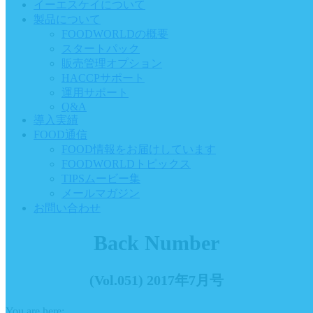
イーエスケイについて
製品について
FOODWORLDの概要
スタートパック
販売管理オプション
HACCPサポート
運用サポート
Q&A
導入実績
FOOD通信
FOOD情報をお届けしています
FOODWORLDトピックス
TIPSムービー集
メールマガジン
お問い合わせ
Back Number
(Vol.051) 2017年7月号
You are here: