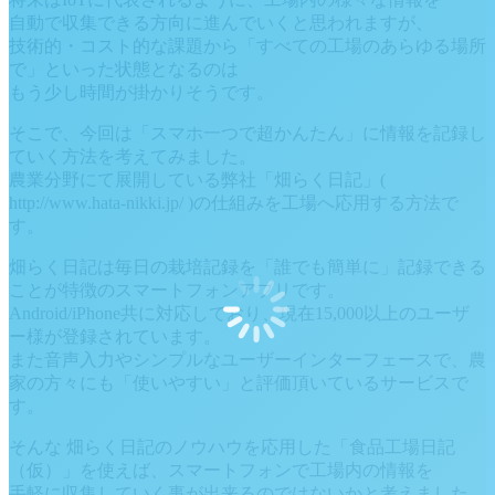
自動で収集できる方向に進んでいくと思われますが、
技術的・コスト的な課題から「すべての工場のあらゆる場所
で」といった状態となるのは
もう少し時間が掛かりそうです。
そこで、今回は「スマホ一つで超かんたん」に情報を記録し
ていく方法を考えてみました。
農業分野にて展開している弊社「畑らく日記」(
http://www.hata-nikki.jp/ )の仕組みを工場へ応用する方法で
す。
畑らく日記は毎日の栽培記録を「誰でも簡単に」記録できる
ことが特徴のスマートフォンアプリです。
Android/iPhone共に対応しており、現在15,000以上のユーザ
ー様が登録されています。
また音声入力やシンプルなユーザーインターフェースで、農
家の方々にも「使いやすい」と評価頂いているサービスで
す。
そんな 畑らく日記のノウハウを応用した「食品工場日記
（仮）」を使えば、スマートフォンで工場内の情報を
手軽に収集していく事が出来るのではないかと考えました。