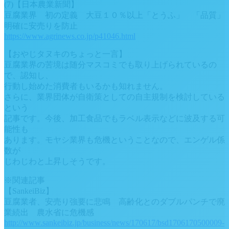
(7)【日本農業新聞】
豆腐業界 初の定義 大豆１０％以上「とうふ」 「品質」
明確に安売りを防止
https://www.agrinews.co.jp/p41046.html
【おやじタヌキのちょっと一言】
豆腐業界の苦境は随分マスコミでも取り上げられているの
で、認知し、
行動し始めた消費者もいるかも知れません。
さらに、業界団体が自衛策としての自主規制を検討している
という
記事です。今後、加工食品でもラベル表示などに波及する可
能性も
あります。モヤシ業界も危機ということなので、エンゲル係
数が
じわじわと上昇しそうです。
※関連記事
【SankeiBiz】
豆腐業者、安売り強要に悲鳴 高齢化とのダブルパンチで廃
業続出 農水省に危機感
http://www.sankeibiz.jp/business/news/170617/bsd1706170500009-