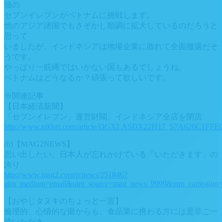
強の
セブンイレブンがベトナムに挑戦します。
他のアジア諸国でもさぞかし順調に拡大しているのだろうと
思って
いましたが、インドネシアは地場企業に敗れて全面撤退だそ
うです。
やっぱり一筋縄ではいかない国もあるでしょうね。
ベトナムはどうなるか？頑張って欲しいです。
※関連記事
【日本経済新聞】
「セブンイレブン」運営財閥、インドネシア全店を閉店
http://www.nikkei.com/article/DGXLASDX22H17_S7A620C1FFE0
(6)【MAG2NEWS】
思い出したい。日本人が忘れかけている「いただきます」の
誇り
http://www.mag2.com/p/news/251846?
utm_medium=email&utm_source=mag_news_9999&utm_campaign
【おやじタヌキのちょっと一言】
倫理的、心情的な面からも、食品業に携わる方には是非ご一
読いただき