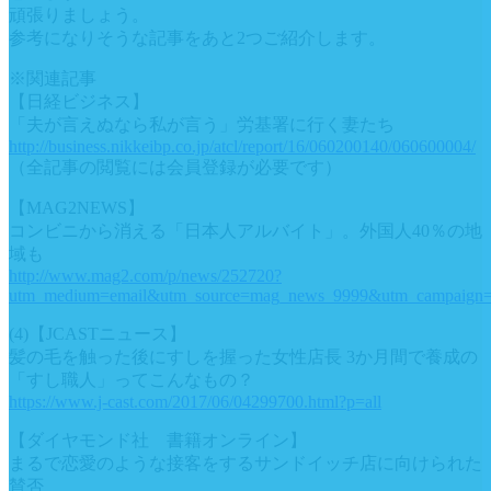
頑張りましょう。
参考になりそうな記事をあと2つご紹介します。
※関連記事
【日経ビジネス】
「夫が言えぬなら私が言う」労基署に行く妻たち
http://business.nikkeibp.co.jp/atcl/report/16/060200140/060600004/
（全記事の閲覧には会員登録が必要です）
【MAG2NEWS】
コンビニから消える「日本人アルバイト」。外国人40％の地
域も
http://www.mag2.com/p/news/252720?
utm_medium=email&utm_source=mag_news_9999&utm_campaign
(4)【JCASTニュース】
髪の毛を触った後にすしを握った女性店長 3か月間で養成の
「すし職人」ってこんなもの？
https://www.j-cast.com/2017/06/04299700.html?p=all
【ダイヤモンド社 書籍オンライン】
まるで恋愛のような接客をするサンドイッチ店に向けられた
賛否