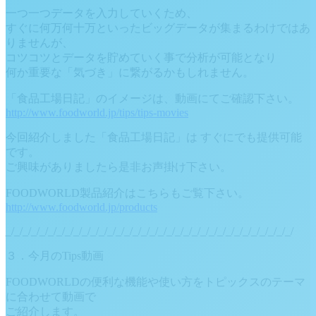
一つ一つデータを入力していくため、
すぐに何万何十万といったビッグデータが集まるわけではあ
りませんが、
コツコツとデータを貯めていく事で分析が可能となり
何か重要な「気づき」に繋がるかもしれません。
「食品工場日記」のイメージは、動画にてご確認下さい。
http://www.foodworld.jp/tips/tips-movies
今回紹介しました「食品工場日記」は すぐにでも提供可能
です。
ご興味がありましたら是非お声掛け下さい。
FOODWORLD製品紹介はこちらもご覧下さい。
http://www.foodworld.jp/products
_/_/_/_/_/_/_/_/_/_/_/_/_/_/_/_/_/_/_/_/_/_/_/_/_/_/_/_/_/_/_/_/_/_/
３．今月のTips動画
FOODWORLDの便利な機能や使い方をトピックスのテーマ
に合わせて動画で
ご紹介します。