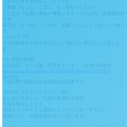
【おやじタヌキのちょっと一言】
「夏越（なごし）ごはん」をご存知でしたか？
うだるような夏は食欲が減退します。そんな時、栄養補給の
代表
選手は「そうめん」ですが、夏越ごはんもさっぱりした感じ
で
いけそうです。
今年は猛暑が予想されており、使わない手はないと思いま
す。
(10)【毎日新聞】
日清食品 カップ麺「黒歴史トリオ」 意地の再発売
https://mainichi.jp/articles/20170626/k00/00e/040/257000c?
fm=mnm
（全記事の閲覧には会員登録が必要です）
【おやじタヌキのちょっと一言】
またまた出ました。日清の自虐ネタ広告。
今回も飛ばしてます。
特設ウェブサイトも是非チェックして笑って下さい。
間違いなく、今回も売れないと思います。
_/_/_/_/_/_/_/_/_/_/_/_/_/_/_/_/_/_/_/_/_/_/_/_/_/_/_/_/_/_/_/_/_/_/