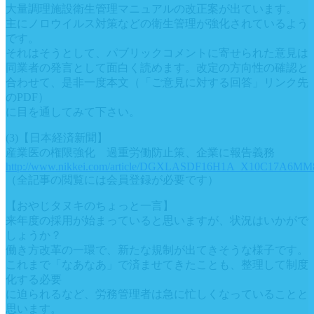
大量調理施設衛生管理マニュアルの改正案が出ています。
主にノロウイルス対策などの衛生管理が強化されているよう
です。
それはそうとして、パブリックコメントに寄せられた意見は
同業者の発言として面白く読めます。改定の方向性の確認と
合わせて、是非一度本文（「ご意見に対する回答」リンク先
のPDF）
に目を通してみて下さい。
(3)【日本経済新聞】
産業医の権限強化 過重労働防止策、企業に報告義務
http://www.nikkei.com/article/DGXLASDF16H1A_X10C17A6MM
（全記事の閲覧には会員登録が必要です）
【おやじタヌキのちょっと一言】
来年度の採用が始まっていると思いますが、状況はいかがで
しょうか？
働き方改革の一環で、新たな規制が出てきそうな様子です。
これまで「なあなあ」で済ませてきたことも、整理して制度
化する必要
に迫られるなど、労務管理者は急に忙しくなっていることと
思います。