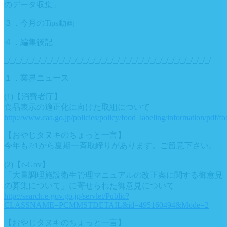
のデータ収集」
３．今月のTips動画
４．編集後記
_/_/_/_/_/_/_/_/_/_/_/_/_/_/_/_/_/_/_/_/_/_/_/_/_/_/_/_/_/_/_/_/_/_/
１．業界ニュース
(1)【消費者庁】
食品表示の適正化に向けた取組について
http://www.caa.go.jp/policies/policy/food_labeling/information/pdf
【おやじタヌキのちょっと一言】
今年も7/1から夏期一斉取締りがあります。ご留意下さい。
(2)【e-Gov】
「大量調理施設衛生管理マニュアルの改正案に関する御意見
の募集について」に寄せられた御意見について
http://search.e-gov.go.jp/servlet/Public?
CLASSNAME=PCMMSTDETAIL&id=495160494&Mode=2
【おやじタヌキのちょっと一言】