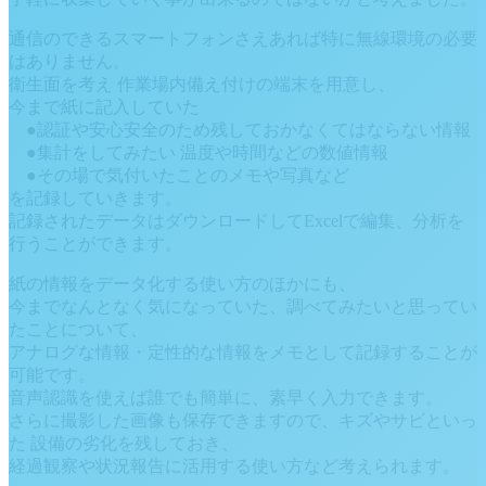
通信のできるスマートフォンさえあれば特に無線環境の必要
はありません。
衛生面を考え 作業場内備え付けの端末を用意し、
今まで紙に記入していた
●認証や安心安全のため残しておかなくてはならない情報
●集計をしてみたい 温度や時間などの数値情報
●その場で気付いたことのメモや写真など
を記録していきます。
記録されたデータはダウンロードしてExcelで編集、分析を
行うことができます。
紙の情報をデータ化する使い方のほかにも、
今までなんとなく気になっていた、調べてみたいと思ってい
たことについて、
アナログな情報・定性的な情報をメモとして記録することが
可能です。
音声認識を使えば誰でも簡単に、素早く入力できます。
さらに撮影した画像も保存できますので、キズやサビといっ
た 設備の劣化を残しておき、
経過観察や状況報告に活用する使い方など考えられます。