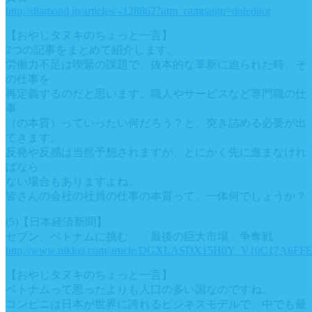
http://diamond.jp/articles/-/128862?utm_campaign=doleditor
【おやじタヌキのちょっと一言】
2つの記事をまとめて紹介します。
労働力不足は喫緊の課題で、抜本的な革新に迫られた時、そ
の仕事を
再定義するのだと思います。職人やサービスなど専門職の仕
事
（の本質）っていったい何だろう？と、突き詰める必要が出
てきます。
反発や反感は当然予想されますが、とにかく先に進まなけれ
ばなら
ない場合もありますよね。
皆さんの会社の社員の仕事の本質って、一体何でしょうか？
(5)【日本経済新聞】
セブン、ベトナムに挑む 「最後の巨大市場」争奪戦
http://www.nikkei.com/article/DGXLASDX15H0Y_V10C17A6FFE
【おやじタヌキのちょっと一言】
ベトナムって思ったよりも人口の多い国なのですね。
コンビニは日本が世界に誇れるビジネスモデルで、中でも最