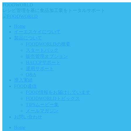
Skip
FOODWORLD
to
レシピ管理を基に食品加工業をトータルサポート
content
Home
イーエスケイについて
製品について
FOODWORLDの概要
スタートパック
販売管理オプション
HACCPサポート
運用サポート
Q&A
導入実績
FOOD通信
FOOD情報をお届けしています
FOODWORLDトピックス
TIPSムービー集
メールマガジン
お問い合わせ
Home