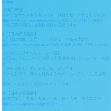
n1.htm
【朝日新聞】
モヤシ安すぎ？生産者が悲鳴 原料高騰、廃業１００社超
http://www.asahi.com/articles/ASK653CM6K65UTIL00R.html
（全記事の閲覧には会員登録が必要です）
(8)【日本経済新聞】
１年後に物価「上昇」、70％超に 消費者庁調査
http://www.nikkei.com/article/DGXLASDF19H0A_V00C17A6EE8
【おやじタヌキのちょっと一言】
上記のようなことを肌感覚で消費者も感じているのか、物価
が
上がる覚悟をしている人が多いようです。
食文化を守り、健康を維持するためにも、少し「応援消費」
を
増やしていただく必要がありそうです。
(9)【日本農業新聞】
夏越ごはん 中食・外食に浸透 販売店舗 前年の２倍
https://www.agrinews.co.jp/p41178.html