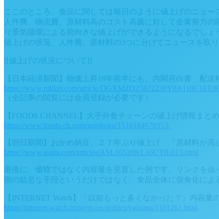
ここのところ、食品に関しては毎日のように値上げのニュー
人件費、物流費、原材料高のコスト高騰に対して企業努力の限
り景気循環による前向きな値上げができるようになるでしょ
値上げの状況、人件費、原材料の3つに分けてニュースを取
[[値上げの状況について]]
【日本経済新聞】物価上昇18年前半にも、内閣府白書 配送
https://www.nikkei.com/article/DGXMZO25872230Y8A110C1EE80
（全記事の閲覧には会員登録が必要です）
【FOODS CHANNEL】大手外食チェーンの値上げ情報ま
https://www.foods-ch.com/gaishoku/1516184670353/
【朝日新聞】おかめ納豆、２７年ぶり値上げ 「原材料が高
https://www.asahi.com/articles/ASL10528KL10UTIL013.html
最後に、価格ではなく内容量を見直した例です。リンクを辿
側の姑息な手段というだけではなく、食品全体に個食化によ
【INTERNET Watch】「以前もっと多くなかった？」内容
https://internet.watch.impress.co.jp/docs/yajiuma/1101261.html