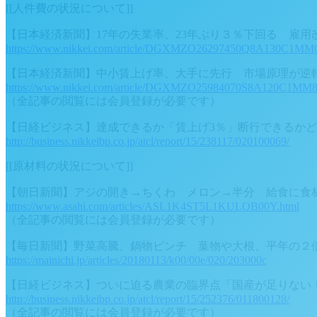
[[人件費の状況について]]
【日本経済新聞】17年の失業率、23年ぶり３％下回る 雇用
https://www.nikkei.com/article/DGXMZO26297450Q8A130C1MM
【日本経済新聞】中小賃上げ率、大手に先行 市場原理が逆転
https://www.nikkei.com/article/DGXMZO25984070S8A120C1MM8
（全記事の閲覧には会員登録が必要です）
【日経ビジネス】達成できるか「賃上げ3％」断行できるか
http://business.nikkeibp.co.jp/atcl/report/15/238117/020100069/
[[原材料の状況について]]
【朝日新聞】アジの開き→ちくわ メロン→半分 給食に食
https://www.asahi.com/articles/ASL1K4ST5L1KULOB00Y.html
（全記事の閲覧には会員登録が必要です）
【毎日新聞】野菜高騰、鍋物ピンチ 葉物や大根、平年の２
https://mainichi.jp/articles/20180113/k00/00e/020/203000c
【日経ビジネス】ついに迫る農業の臨界点「国産が足りない
http://business.nikkeibp.co.jp/atcl/report/15/252376/011800128/
（全記事の閲覧には会員登録が必要です）