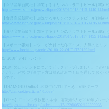
【食品産業新聞社】加速するキリンのクラフトビール戦略(上) 
https://www.ssnp.co.jp/news/liquor/2018/01/2018-0115-1440-14.html
【食品産業新聞社】加速するキリンのクラフトビール戦略(中
https://www.ssnp.co.jp/news/liquor/2018/01/2018-0116-1438-14.html
【食品産業新聞社】加速するキリンのクラフトビール戦略(下) タッ
https://www.ssnp.co.jp/news/liquor/2018/01/2018-0117-1455-14.html
【スポーツ報知】マツコが火付けた冬アイス、人気のヒミツ
http://www.hochi.co.jp/topics/20180122-OHT1T50139.html
(5) 2018年のITトレンド
2018年のITトレンドについてピックアップしました。この
ただし、経営に従事する方は斜め読みでも目を通しておくべき
つです。
【DIAMOND Online】2018年に注目すべきIT戦略テーマ
http://diamond.jp/articles/-/155894
【ITpro】ITインフラ技術の本命、有識者5人が2018年ブレー
http://itpro.nikkeibp.co.jp/atcl/column/17/122600592/122800008/