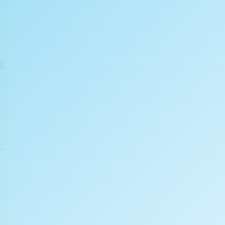
店
。
一