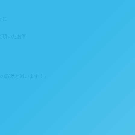
けに
て頂いたお客
円の誤差と戦います！」