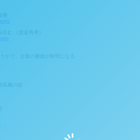
改善
0000/
生む （賃金再考）
000/
どうかで、企業の勝敗が鮮明になる
材高騰の波
倍
！」