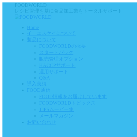
Skip
FOODWORLD
to
レシピ管理を基に食品加工業をトータルサポート
content
Home
イーエスケイについて
製品について
FOODWORLDの概要
スタートパック
販売管理オプション
HACCPサポート
運用サポート
Q&A
導入実績
FOOD通信
FOOD情報をお届けしています
FOODWORLDトピックス
TIPSムービー集
メールマガジン
お問い合わせ