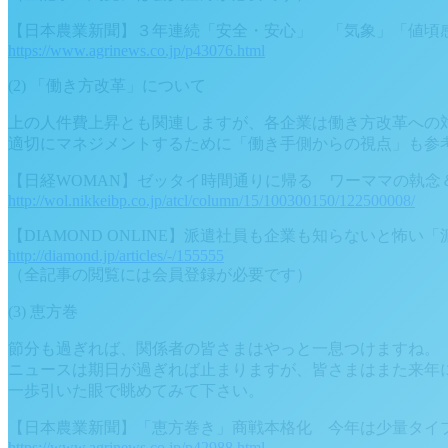
【日本農業新聞】３年連続「安全・安心」 「気象」「値頃
https://www.agrinews.co.jp/p43076.html
(2) 「働き方改革」について
上の人件費上昇とも関連しますが、各企業は働き方改革への
適切にマネジメントするために「働き手側からの視点」も参
【日経WOMAN】ゼッタイ時間通りに帰る ワーママの執念
http://wol.nikkeibp.co.jp/atcl/column/15/100300150/122500008/
【DIAMOND ONLINE】派遣社員も企業も知らないと怖い「
http://diamond.jp/articles/-/155555
（全記事の閲覧には会員登録が必要です）
(3) 恵方巻
節分も過ぎれば、関係者の皆さまはやっと一息つけますね。
ニュースは期日が過ぎれば止まりますが、皆さまはまた来年
一歩引いた眼で眺めてみて下さい。
【日本農業新聞】「恵方巻き」商戦本格化 今年は少量タイ
https://www.agrinews.co.jp/p42988.html