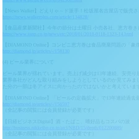
【News Walker】どえりゃ～ド派手！松坂屋名古屋店で販
https://news.walkerplus.com/article/134828/
【食品産業新聞社】今年の節分は土曜日 小売各社、恵方巻き
https://www.ssnp.co.jp/news/etc/2018/01/2018-0118-1323-14.html
【DIAMOND Online】コンビニ恵方巻は食品廃棄問題の「象
http://diamond.jp/articles/-/158130
(4) ビール業界について
ビール業界が揺れています。売上げ減少は13年連続、安売り
業界各社がどんな取り組みをしようとしているのか見てみま
た分の一部は冬アイスに向かったのではないかと考えていま
【DIAMOND Online】「ビールの定義拡大」で13年連続
http://diamond.jp/articles/-/156597
（全記事の閲覧には会員登録が必要です）
【日経ビジネスDigital】酒・たばこ、嗜好品もコスパの波
http://business.nikkeibp.co.jp/atcl/NBD/15/depth/012200889/
（全記事の閲覧には会員登録が必要です）