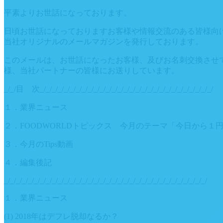
平素よりお世話になっております。
日頃お世話になっておりますお客様や情報交流のある皆様向
当社オリジナルのメールマガジンを発行しております。
このメールは、お世話になったお客様、及びお名刺交換させ
様、当社パートナーの皆様にお送りしています。
_/_/目 次_/_/_/_/_/_/_/_/_/_/_/_/_/_/_/_/_/_/_/_/_/_/_/_/_/_/_/_/_/
１．業界ニュース
２．FOODWORLDトピックス 今月のテーマ「今日から１
３．今月のTips動画
４．編集後記
_/_/_/_/_/_/_/_/_/_/_/_/_/_/_/_/_/_/_/_/_/_/_/_/_/_/_/_/_/_/_/_/_/_/
１．業界ニュース
(1) 2018年はデフレ脱却なるか？