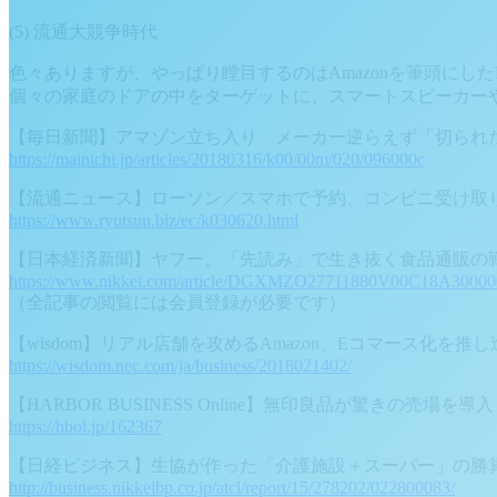
(5) 流通大競争時代
色々ありますが、やっぱり瞠目するのはAmazonを筆頭にし
個々の家庭のドアの中をターゲットに、スマートスピーカー
【毎日新聞】アマゾン立ち入り メーカー逆らえず「切られ
https://mainichi.jp/articles/20180316/k00/00m/020/096000c
【流通ニュース】ローソン／スマホで予約、コンビニ受け取り
https://www.ryutsuu.biz/ec/k030620.html
【日本経済新聞】ヤフー、「先読み」で生き抜く食品通販の
https://www.nikkei.com/article/DGXMZO27711880V00C18A30000
（全記事の閲覧には会員登録が必要です）
【wisdom】リアル店舗を攻めるAmazon、Eコマース化を推し
https://wisdom.nec.com/ja/business/2018021402/
【HARBOR BUSINESS Online】無印良品が驚きの売場
https://hbol.jp/162367
【日経ビジネス】生協が作った「介護施設＋スーパー」の勝
http://business.nikkeibp.co.jp/atcl/report/15/278202/022800083/