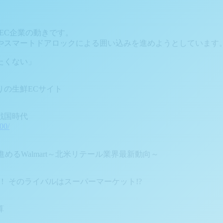
たEC企業の動きです。
やスマートドアロックによる囲い込みを進めようとしています
たくない」
の生鮮ECサイト
戦国時代
00/
進めるWalmart～北米リテール業界最新動向～
を導入！ そのライバルはスーパーマーケット!?
算