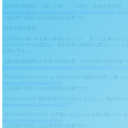
【日本経済新聞】「縮んで稼ぐ」 小売り・外食の新常識
https://www.nikkei.com/article/DGXMZO27492330Y8A220C1H11
（全記事の閲覧には会員登録が必要です）
(4) 外食業の業績
12月決算が多い外食業の業績が出そろい、色々な記事が出ま
このメルマガでは普段は、個別企業の瞬間的な業況について
お考え下さい。
【食品産業新聞社】外食12月期決算、12社中6社が増収増益
https://www.ssnp.co.jp/news/foodservice/2018/03/2018-0307-1111-1
【PRESIDENT Online】なぜモスだけが”突然の不調”に陥っ
http://president.jp/articles/-/24526
（全記事の閲覧には会員登録が必要です）
【MAG2NEWS】塚田農場の売上減が止まらない。既存店4
http://www.mag2.com/p/news/351877
【PRESIDENT Online】大戸屋からじわりとお客が離れてい
http://president.jp/articles/-/24616
（全記事の閲覧には会員登録が必要です）