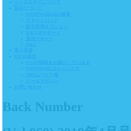
イーエスケイについて
製品について
FOODWORLDの概要
スタートパック
販売管理オプション
HACCPサポート
運用サポート
Q&A
導入実績
FOOD通信
FOOD情報をお届けしています
FOODWORLDトピックス
TIPSムービー集
メールマガジン
お問い合わせ
Back Number