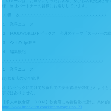
このメールは、お世話になったお客様、及びお名刺交換させ
様、当社パートナーの皆様にお送りしています。
_/_/目 次_/_/_/_/_/_/_/_/_/_/_/_/_/_/_/_/_/_/_/_/_/_/_/_/_/_/_/_/_/
１．業界ニュース
２．FOODWORLDトピックス 今月のテーマ「スーパーの
３．今月のTips動画
４．編集後記
_/_/_/_/_/_/_/_/_/_/_/_/_/_/_/_/_/_/_/_/_/_/_/_/_/_/_/_/_/_/_/_/_/_/
１．業界ニュース
(1) 飲食店の安全管理
オリンピックに向けて飲食店での安全管理が強化されようと
事ではありません。
【求人＠飲食店．ＣＯＭ】飲食店にも義務化の流れ。具体的に
https://www.inshokuten.com/kitchen/magazine/123