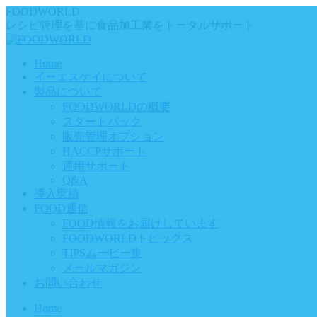
Skip
FOODWORLD
to
レシピ管理を基に食品加工業をトータルサポート
content
Home
イーエスケイについて
製品について
FOODWORLDの概要
スタートパック
販売管理オプション
HACCPサポート
運用サポート
Q&A
導入実績
FOOD通信
FOOD情報をお届けしています
FOODWORLDトピックス
TIPSムービー集
メールマガジン
お問い合わせ
Home