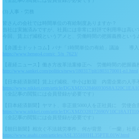
（全記事の閲覧には会員登録が必要です）
(3) 人事・労務
皆さんの会社では時間単位の有給制度ありますか？
当社は実施済みですが、社員には非常に好評で利用率は高い
今回、賃上げ減税というアメと、労働時間の把握義務という
【弁護士ドットコム】パナ「1時間単位の有給」議論 導入
https://www.bengo4.com/c_5/n_7623/
【産経ニュース】働き方改革法案修正へ 労働時間の把握義
http://www.sankei.com/politics/news/180317/plt1803170001-n1.html
【日本経済新聞】賃上げ減税、中小は歓迎 内需企業の人手
https://www.nikkei.com/article/DGXMZO28466930S8A320C1EA10
（全記事の閲覧には会員登録が必要です）
【日本経済新聞】ヤマト、非正規5000人を正社員に 労使合
https://www.nikkei.com/article/DGXMZO28172690V10C18A3TI10
（全記事の閲覧には会員登録が必要です）
【朝日新聞】相次ぐ不法就労事件、何が背景 「一蘭」社長
https://www.asahi.com/articles/ASL355HHHL35PTIL01W.html