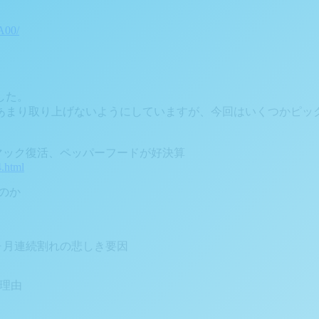
A00/
した。
あまり取り上げないようにしていますが、今回はいくつかピッ
 マック復活、ペッパーフードが好決算
4.html
たのか
5ヶ月連続割れの悲しき要因
る理由