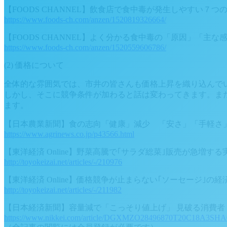
【FOODS CHANNEL】飲食店で食中毒が発生しやすい７
https://www.foods-ch.com/anzen/1520819326664/
【FOODS CHANNEL】よく分かる食中毒の「原因」「主
https://www.foods-ch.com/anzen/1520559606786/
(2) 価格について
全体的な雰囲気では、市井の皆さんも価格上昇を織り込んで
しかし、そこに競争条件が加わると話は変わってきます。ま
ます。
【日本農業新聞】食の志向「健康」減少 「安さ」「手軽さ
https://www.agrinews.co.jp/p43566.html
【東洋経済 Online】野菜高騰で｢サラダ総菜｣販売が急増する
http://toyokeizai.net/articles/-/210976
【東洋経済 Online】価格競争が止まらない｢ソーセージ｣の経
http://toyokeizai.net/articles/-/211982
【日本経済新聞】容量減で「こっそり値上げ」 見破る消費者
https://www.nikkei.com/article/DGXMZO28496870T20C18A3SHA