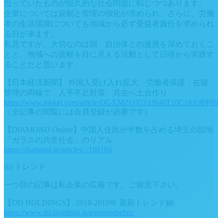
思っていたものが恒久的な社会問題に転じつつあります。
企業については規制と管理の強化が求められ、さらに、労働
者の生活環境についても地域から必ず受益者責任を求められ
る日が来ます。
私見ですが、大切なのは国、自治体との連携を深めておくこ
とと、地域への貢献を目に見える活動として日頃から実践す
ることだと思います。
【日本経済新聞】 外国人受け入れ拡大 労働者保護・在留
管理の両輪で 人手不足対策、共生へ土台作り
https://www.nikkei.com/article/DGXMZO35333840T10C18A9PP80
（全記事の閲覧には会員登録が必要です）
【DIAMOND Online】中国人住民が半数を占める埼玉の団地
「ガラスの共生社会」のリアル
https://diamond.jp/articles/-/180184
(6) トレンド
一つ目の記事は私企業の広報です。ご留意下さい。
【DD HOLDINGS】 2018-2019年 最新トレンド鍋
https://www.dd-holdings.jp/event/nabefair/