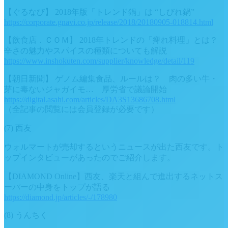
【ぐるなび】 2018年版「トレンド鍋」は “しびれ鍋”
https://corporate.gnavi.co.jp/release/2018/20180905-018814.html
【飲食店．ＣＯＭ】 2018年トレンドの「痺れ料理」とは？
辛さの魅力やスパイスの種類についても解説
https://www.inshokuten.com/supplier/knowledge/detail/119
【朝日新聞】 ゲノム編集食品、ルールは？ 肉の多い牛・
芽に毒ないジャガイモ… 厚労省で議論開始
https://digital.asahi.com/articles/DA3S13686708.html
（全記事の閲覧には会員登録が必要です）
(7) 西友
ウォルマートが売却するというニュースが出た西友です。ト
ップインタビューがあったのでご紹介します。
【DIAMOND Online】西友、楽天と組んで進出するネットス
ーパーの中身をトップが語る
https://diamond.jp/articles/-/178980
(8) うんちく