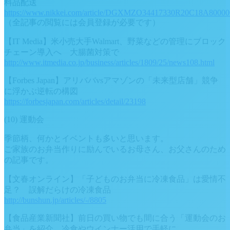
料品配送
https://www.nikkei.com/article/DGXMZO34417330R20C18A80000
（全記事の閲覧には会員登録が必要です）
【IT Media】米小売大手Walmart、野菜などの管理にブロック
チェーン導入へ 大腸菌対策で
http://www.itmedia.co.jp/business/articles/1809/25/news108.html
【Forbes Japan】アリババvsアマゾンの「未来型店舗」競争
に浮かぶ逆転の構図
https://forbesjapan.com/articles/detail/23198
(10) 運動会
季節柄、何かとイベントも多いと思います。
ご家族のお弁当作りに励んでいるお母さん、お父さんのため
の記事です。
【文春オンライン】「子どものお弁当に冷凍食品」は愛情不
足？ 誤解だらけの冷凍食品
http://bunshun.jp/articles/-/8805
【食品産業新聞社】前日の買い物でも間に合う「運動会のお
弁当」を紹介、冷食やウインナー活用で手軽に