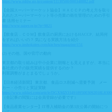
https://www.mhlw.go.jp/content/11130500/000348882.pdf
【全国スーパーマーケット協会】ＨＡＣＣＰの考え方を取り
入れたスーパーマーケット等小売業の衛生管理のための手引
書 活用セミナー
http://www.super.or.jp/?p=9821
【飲食店．ＣＯＭ】飲食店の厨房におけるHACCP、結局何
をすればいいの？ 気になる実践方法を紹介
https://www.inshokuten.com/kitchen/magazine/151
(2) その他、国や官庁の動向
東京都の取り組みは中小企業に朗報とも見えますが、本当に
各社虎の子の販売実績を提供するのか？
利害調整がまとまるでしょうか。
【日本経済新聞】 東京都、食品ロス削減へ需要予測 メー
カー・小売りと実証実験
https://www.nikkei.com/article/DGXMZO3491895003092018L8300
（全記事の閲覧には会員登録が必要です）
【食品産業センター】IT導入補助金の第3次公募の開始につ
いて