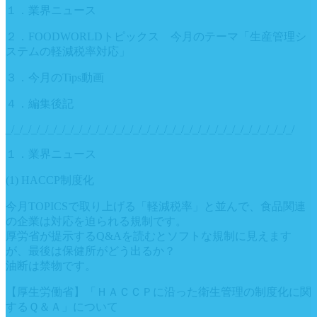
１．業界ニュース
２．FOODWORLDトピックス 今月のテーマ「生産管理シ
ステムの軽減税率対応」
３．今月のTips動画
４．編集後記
_/_/_/_/_/_/_/_/_/_/_/_/_/_/_/_/_/_/_/_/_/_/_/_/_/_/_/_/_/_/_/_/_/_/
１．業界ニュース
(1) HACCP制度化
今月TOPICSで取り上げる「軽減税率」と並んで、食品関連
の企業は対応を迫られる規制です。
厚労省が提示するQ&Aを読むとソフトな規制に見えます
が、最後は保健所がどう出るか？
油断は禁物です。
【厚生労働省】「ＨＡＣＣＰに沿った衛生管理の制度化に関
するＱ＆Ａ」について