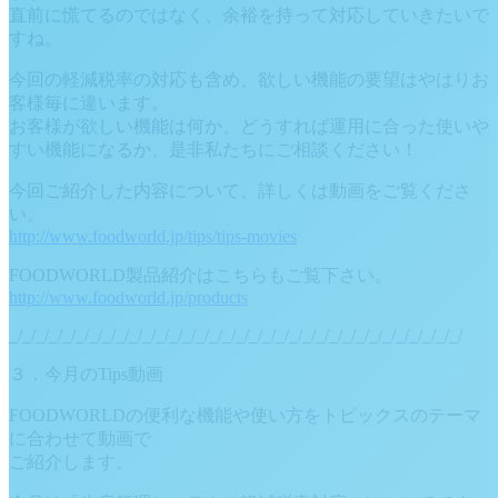
直前に慌てるのではなく、余裕を持って対応していきたいで
すね。
今回の軽減税率の対応も含め、欲しい機能の要望はやはりお
客様毎に違います。
お客様が欲しい機能は何か、どうすれば運用に合った使いや
すい機能になるか、是非私たちにご相談ください！
今回ご紹介した内容について、詳しくは動画をご覧くださ
い。
http://www.foodworld.jp/tips/tips-movies
FOODWORLD製品紹介はこちらもご覧下さい。
http://www.foodworld.jp/products
_/_/_/_/_/_/_/_/_/_/_/_/_/_/_/_/_/_/_/_/_/_/_/_/_/_/_/_/_/_/_/_/_/_/
３．今月のTips動画
FOODWORLDの便利な機能や使い方をトピックスのテーマ
に合わせて動画で
ご紹介します。