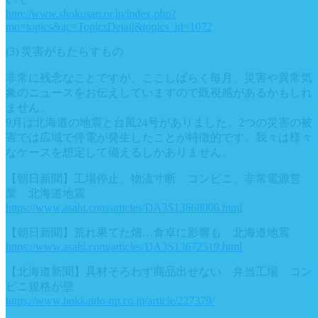
http://www.shokusan.or.jp/index.php?
mo=topics&ac=TopicsDetail&topics_id=1072
(3) 災害がもたらすもの
非常に残念なことですが、ここしばらく毎月、災害や異常気
象のニュースをお伝えしていますので既視感があるかもしれ
ません。
9月は北海道の地震と台風24号がありました。2つの災害の被
害では広域で停電が発生したことが特徴的です。我々は様々
なケースを想定して備えるしかありません。
【朝日新聞】工場停止、物流寸断 コンビニ、非常電源営
業 北海道地震
https://www.asahi.com/articles/DA3S13668006.html
【朝日新聞】荒れ果てた畑…食卓に影響も 北海道地震
https://www.asahi.com/articles/DA3S13672519.html
【北海道新聞】具材そろわず商品出せない 弁当工場 コン
ビニ規格が壁
https://www.hokkaido-np.co.jp/article/227379/