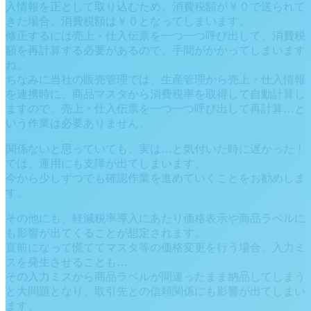
入情報を正として取り込むため、消費税額が￥０で送られて
きた場合、消費税額は￥０となってしまいます。
修正するには売上・仕入伝票を一つ一つ呼び出して、消費税
額を再計算する必要があるので、手間がかかってしまいます
ね。
ちなみに当社の販売管理では、生産管理から売上・仕入情報
を連携時に、商品マスタから消費税率を取得して自動計算し
ますので、売上・仕入伝票を一つ一つ呼び出して再計算…と
いう作業は必要ありません。
関係ないと思っていても、実は…と気付いた時に遅かった！
では、運用にも支障が出てしまいます。
今から少しずつでも確認作業を進めていくことをお勧めしま
す。
その他にも、軽減税率導入にあたり価格表示や商品ラベルに
も影響が出てくることが想定されます。
直前になって慌ててマスタ等の価格変更を行う場合、入力ミ
スを発生させることも…
その入力ミスから商品ラベルが間違ったまま納品してしまう
と大問題となり、取引先との信頼関係にも影響が出てしまい
ます。