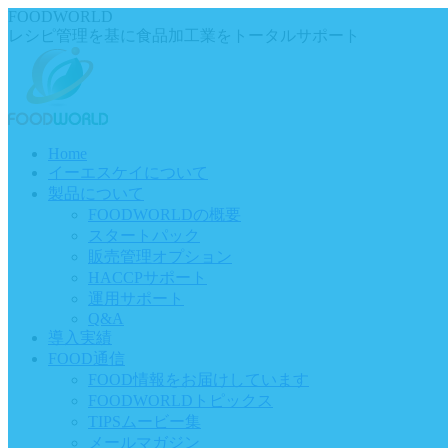
Skip
FOODWORLD
to
レシピ管理を基に食品加工業をトータルサポート
content
Home
イーエスケイについて
製品について
FOODWORLDの概要
スタートパック
販売管理オプション
HACCPサポート
運用サポート
Q&A
導入実績
FOOD通信
FOOD情報をお届けしています
FOODWORLDトピックス
TIPSムービー集
メールマガジン