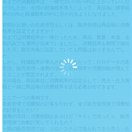
今までの消費税率は、一律で3%⇒5%⇒8%と上がっていくだ
けでしたが、今回の軽減税率導入によって、商品毎に標準税
率の10%と軽減税率の8%に分かれるようになりました。
皆様がお使いの生産管理もしくは、販売管理は商品毎に消費
税率を設定できますか？
今までは消費税率が一律だったため、商品、数量、単価、金
額のみでも運用が出来ていましたし、消費税率を期間で抽出
したり、取引先毎に設定していても問題はありませんでし
た。
しかし、軽減税率が導入されるにあたって、EOSデータの送
受信、販売管理へ連携の項目に消費税率や消費税額が増えて
くることが想定されます。
その場合、商品単位に消費税率の設定をして、売上・仕入情
報と一緒に商品毎の消費税率を送る必要が出てきます。
ここで一つの事例です。
生産管理で消費税の計算を行わず、全て販売管理側で消費税
の計算をしたい！
連携の項目に消費税額があるけど『￥０』で送ったら、販売
管理側で自動計算してくれるの？
一部の販売管理では、上位システムで送られてきた売上・仕