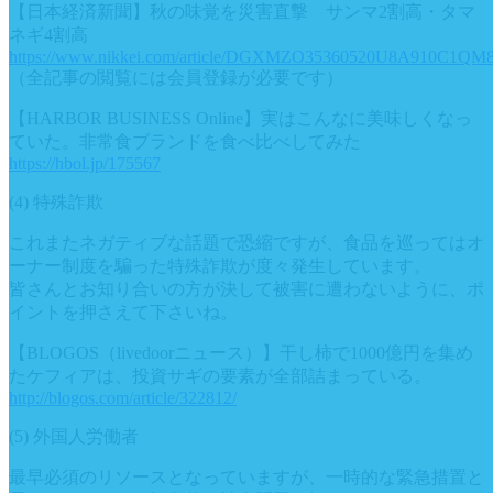
【日本経済新聞】秋の味覚を災害直撃 サンマ2割高・タマ
ネギ4割高
https://www.nikkei.com/article/DGXMZO35360520U8A910C1QM8
（全記事の閲覧には会員登録が必要です）
【HARBOR BUSINESS Online】実はこんなに美味しくなっ
ていた。非常食ブランドを食べ比べしてみた
https://hbol.jp/175567
(4) 特殊詐欺
これまたネガティブな話題で恐縮ですが、食品を巡ってはオ
ーナー制度を騙った特殊詐欺が度々発生しています。
皆さんとお知り合いの方が決して被害に遭わないように、ポ
イントを押さえて下さいね。
【BLOGOS（livedoorニュース）】干し柿で1000億円を集め
たケフィアは、投資サギの要素が全部詰まっている。
http://blogos.com/article/322812/
(5) 外国人労働者
最早必須のリソースとなっていますが、一時的な緊急措置と