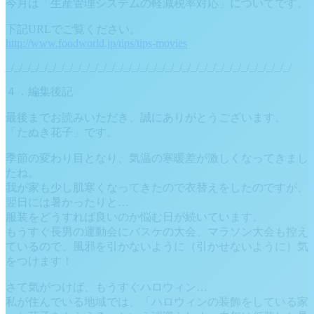
今月は「生産管理システムの軽減税率対応」についてです。
下記URLでご覧ください。
http://www.foodworld.jp/tips/tips-movies
_/_/_/_/_/_/_/_/_/_/_/_/_/_/_/_/_/_/_/_/_/_/_/_/_/_/_/_/_/_/_/_/_/_/
４．編集後記
最後までお読みいただき、誠にありがとうございます。
「たぬき花子」です。
季節の変わり目となり、気温の寒暖差が激しくなってきまし
たね。
我が家も少し肌寒くなってきたので衣替えをしたのですが、
翌日には暑かったりと…
服装をどうすれば良いのか悩む日が続いています。
もうすぐ長男の運動会にバスケの大会、マラソン大会も控え
ているので、風邪を引かないように（引かせないように）気
をつけます！
さて気がつけば、もうすぐハロウィン…
私が住んでいる地域では、「ハロウィンの装飾をしている家