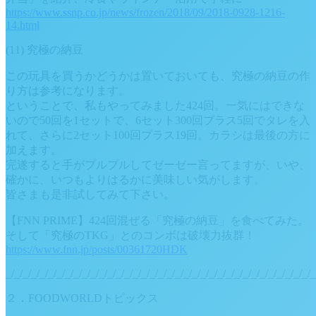
https://www.ssnp.co.jp/news/frozen/2018/09/2018-0928-1216-
14.html
(11) 究極の納豆
この玩具を買うかどうかは置いておいても、究極の納豆の作
り方は参考になります。
ということで、私もやってみました424回。一気にはできな
いので50回を1セットで、6セット300回プラス5回でタレを入
れて、さらに2セット100回プラス19回。カラシは最後の方に
加えます。
完遂すると手がプルプルしてゼーゼー言ってますが、いや、
確かに、いつもよりはるかに美味しい気がします。
皆さまも是非試してみて下さい。
【FNN PRIME】424回混ぜる「究極の納豆」を食べてみた。
そして「究極のTKG」とのコンボは破壊力抜群！
https://www.fnn.jp/posts/00361720HDK
_/_/_/_/_/_/_/_/_/_/_/_/_/_/_/_/_/_/_/_/_/_/_/_/_/_/_/_/_/_/_/_/_/_/_/_/_
２．FOODWORLDトピックス