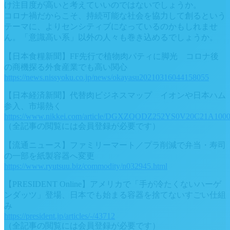
け注目度が高いと考えていいのではないでしょうか。
コロナ禍だからこそ、持続可能な社会を協力して創るという
テーマに、よりセンシティブになっているのかもしれませ
ん。「意識高い系」以外の人々も巻き込めるでしょうか。
【日本食糧新聞】FF先行で植物肉パティに脚光 コロナ後
の商機探る外食産業でも高い関心
https://news.nissyoku.co.jp/news/okayasu20210316044158055
【日本経済新聞】代替肉ビジネスマップ イオンや日本ハム
参入、市場熱く
https://www.nikkei.com/article/DGXZQODZ252YS0V20C21A1000
（全記事の閲覧には会員登録が必要です）
【流通ニュース】ファミリーマート／プラ削減で弁当・寿司
の一部を紙製容器へ変更
https://www.ryutsuu.biz/commodity/n032945.html
【PRESIDENT Online】アメリカで「手が冷たくないハーゲ
ンダッツ」登場、日本でも始まる容器を捨てないすごい仕組
み
https://president.jp/articles/-/43712
（全記事の閲覧には会員登録が必要です）