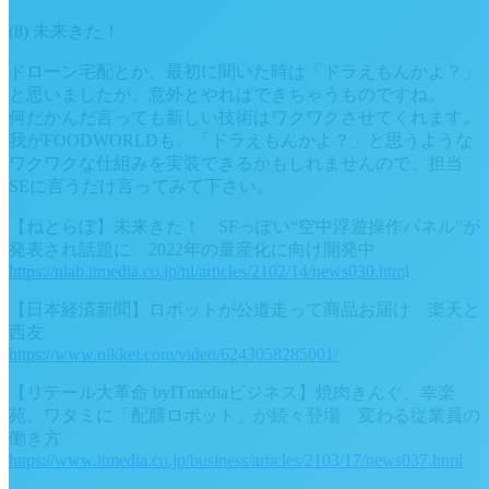
(8) 未来きた！
ドローン宅配とか、最初に聞いた時は「ドラえもんかよ？」
と思いましたが、意外とやればできちゃうものですね。
何だかんだ言っても新しい技術はワクワクさせてくれます。
我がFOODWORLDも、「ドラえもんかよ？」と思うような
ワクワクな仕組みを実装できるかもしれませんので、担当
SEに言うだけ言ってみて下さい。
【ねとらぼ】未来きた！ SFっぽい“空中浮遊操作パネル”が
発表され話題に 2022年の量産化に向け開発中
https://nlab.itmedia.co.jp/nl/articles/2102/14/news030.htm
l
【日本経済新聞】ロボットが公道走って商品お届け 楽天と
西友
https://www.nikkei.com/video/6243058285001/
【リテール大革命 byITmediaビジネス】焼肉きんぐ、幸楽
苑、ワタミに「配膳ロボット」が続々登場 変わる従業員の
働き方
https://www.itmedia.co.jp/business/articles/2103/17/news037.html