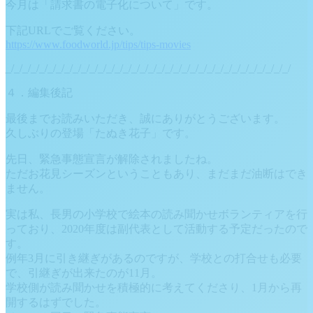
今月は「請求書の電子化について」です。
下記URLでご覧ください。
https://www.foodworld.jp/tips/tips-movies
_/_/_/_/_/_/_/_/_/_/_/_/_/_/_/_/_/_/_/_/_/_/_/_/_/_/_/_/_/_/_/_/_/_/
４．編集後記
最後までお読みいただき、誠にありがとうございます。
久しぶりの登場「たぬき花子」です。
先日、緊急事態宣言が解除されましたね。
ただお花見シーズンということもあり、まだまだ油断はでき
ません。
実は私、長男の小学校で絵本の読み聞かせボランティアを行
っており、2020年度は副代表として活動する予定だったので
す。
例年3月に引き継ぎがあるのですが、学校との打合せも必要
で、引継ぎが出来たのが11月。
学校側が読み聞かせを積極的に考えてくださり、1月から再
開するはずでした。