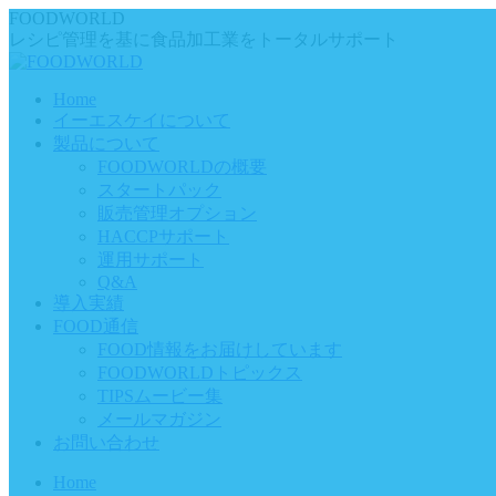
Skip
FOODWORLD
to
レシピ管理を基に食品加工業をトータルサポート
content
Home
イーエスケイについて
製品について
FOODWORLDの概要
スタートパック
販売管理オプション
HACCPサポート
運用サポート
Q&A
導入実績
FOOD通信
FOOD情報をお届けしています
FOODWORLDトピックス
TIPSムービー集
メールマガジン
お問い合わせ
Home