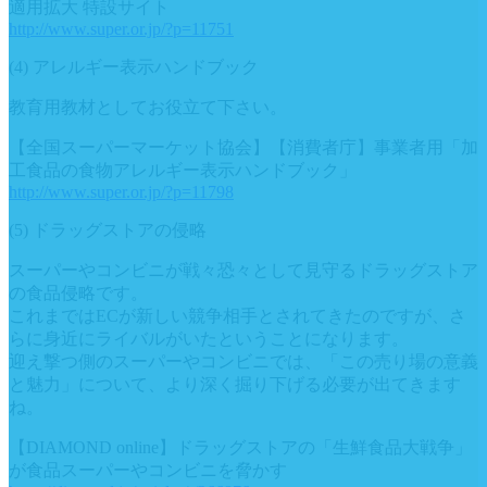
適用拡大 特設サイト
http://www.super.or.jp/?p=11751
(4) アレルギー表示ハンドブック
教育用教材としてお役立て下さい。
【全国スーパーマーケット協会】【消費者庁】事業者用「加
工食品の食物アレルギー表示ハンドブック」
http://www.super.or.jp/?p=11798
(5) ドラッグストアの侵略
スーパーやコンビニが戦々恐々として見守るドラッグストア
の食品侵略です。
これまではECが新しい競争相手とされてきたのですが、さ
らに身近にライバルがいたということになります。
迎え撃つ側のスーパーやコンビニでは、「この売り場の意義
と魅力」について、より深く掘り下げる必要が出てきます
ね。
【DIAMOND online】ドラッグストアの「生鮮食品大戦争」
が食品スーパーやコンビニを脅かす