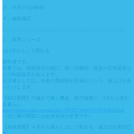
３．今月のTips動画
４．編集後記
_/_/_/_/_/_/_/_/_/_/_/_/_/_/_/_/_/_/_/_/_/_/_/_/_/_/_/_/_/_/_/_/_/_/
１．業界ニュース
(1) 4月からこう変わる
新年度です。
企業では、総額表示の他に、同一労働同一賃金や定年延長な
どの制度改正があります。
生活者としては、年金の受給額が目減りしたり、値上げがあ
ったりします。
【朝日新聞】70歳まで働く機会、努力義務に 4月から変わ
る暮らし
https://digital.asahi.com/articles/ASP3Z3300P3VUTFL00S.html
（全記事の閲覧には会員登録が必要です）
【産経新聞】４月から暮らしはこう変わる 値上げが家計圧
迫