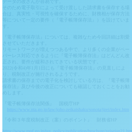
データの改ざんが容易です。
そのため電子取引によって受け渡しした請求書を保存する場
合は、真実性・可視性を確保するために、財務相が保存方法
等について一定の要件（『電子帳簿保存法』）を設けていま
す。
『電子帳簿保存法』については、複雑なため今回詳細は割愛
させていただきます。
リモートワークが増えつつある中で、より多くの企業がペー
パーレス対応できるように『電子帳簿保存法』はどんどん改
正され、要件が緩和されてきている状態です。
2022(令和4)年1月1日にも『電子帳簿保存法』の見直しによ
り、税制改正が施行されるようです。
請求書の保存までの電子化を検討している方は、『電子帳簿
保存法』及び今後の改正についても確認しておくことをお勧
めします。
『電子帳簿保存法関係』 国税庁HP
https://www.nta.go.jp/law/joho-zeikaishaku/sonota/jirei/index.htm
『令和３年度税制改正（案）のポイント』 財務省HP
https://www.mof.go.jp/tax_policy/publication/brochure/zeiseian21.ht