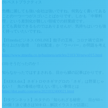
(9) ベストプラクティス
危機に瀕しても強い会社は強いですね。何気なく書いてある
ことの一つ一つがスゴいことばかりです。しかも「中華料
理」という差別化が難しい領域での好業績です。
とても真似できるものではありませんが、気持ちはいつも強
く持っていたいですね。
【ITmediaビジネス ONLiNE】餃子の王将、コロナ禍で店外
売り上げが急増 「自社配達」か「ウーバー」か問題を考え
る
https://www.itmedia.co.jp/business/articles/2103/30/news015.html
(10) そうだったのか！
知らなかったではすまされる、目から鱗の記事ばかりです。
【AERA dot.】ネギトロやネギマグロの「ネギ」は野菜じゃ
ない！ 魚の養殖が増えない苦しい事情とは
https://dot.asahi.com/aera/2021032400021.html
【Jタウンネット】ホタテの「知られざる秘密」 目が60～
120個！泳ぐ速さは50キロ…解説イラストが話題に