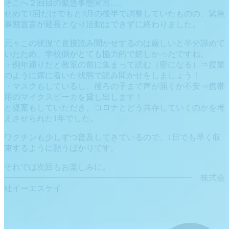
そこへ２回目の緊急事態宣言…。
せめて1回だけでもと3月の後半で調整していたものの、緊急
事態宣言が延長となり活動はできずに終わりました。
元々この状況で直接読み聞かせするのは厳しいと半分諦めて
いたため、学校側がとても協力的で嬉しかったですね。
・例年通りだと教室の前に集まって読む（密になる）⇒授業
のように席に着いた状態で読み聞かせをしましょう！
・マスクもしているし、後ろの子まで声が届くか不安⇒携帯
用のマイクスピーカを貸し出します！
と提案もしていただき、コロナとどう共存していくのかを考
えさせられた1年でした。
ワクチンも少しずつ普及してきているので、1日でも早く収
束するように願うばかりです。
それでは次回もお楽しみに。
━━━━━━━━━━━━━━━━━━━━━━━ 株式会
社イーエスケイ