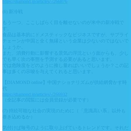
https://diamond.jp/articles/-/266876
(6) 新冷戦
もう一つ、ここしばらく目を離せないのが米中の新冷戦で
す。
食品は基本的にドメスティックなビジネスですが、サプライ
チェーンが中国と全く無縁という企業は少ないのではないで
しょうか。
また、消費行動に影響する景気の浮沈という面からも、少し
でも早く次の事態を予測する必要があると思います。
では危険度をどのように推し量ればいいでしょうか？この記
事は多くの示唆を与えてくれると思います。
【DIAMOND online】中国ナショナリズムが供給網脅かす時
代
https://diamond.jp/articles/-/266932
（全記事の閲覧には会員登録が必要です）
(7) 持続可能な社会の実現のために（「意識高い系」以外も
巻き込めるか）
気付けば毎号のように取り上げているトレンドです。それだ