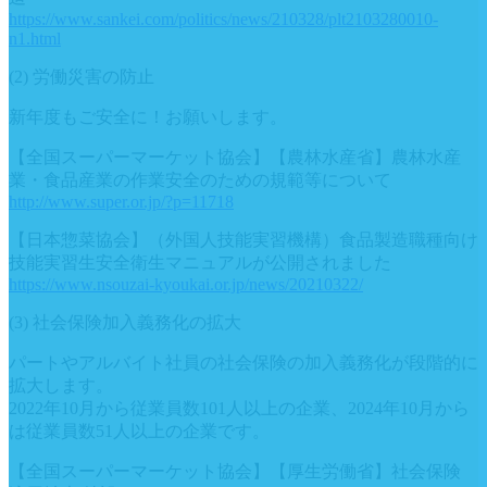
https://www.sankei.com/politics/news/210328/plt2103280010-
n1.html
(2) 労働災害の防止
新年度もご安全に！お願いします。
【全国スーパーマーケット協会】【農林水産省】農林水産
業・食品産業の作業安全のための規範等について
http://www.super.or.jp/?p=11718
【日本惣菜協会】（外国人技能実習機構）食品製造職種向け
技能実習生安全衛生マニュアルが公開されました
https://www.nsouzai-kyoukai.or.jp/news/20210322/
(3) 社会保険加入義務化の拡大
パートやアルバイト社員の社会保険の加入義務化が段階的に
拡大します。
2022年10月から従業員数101人以上の企業、2024年10月から
は従業員数51人以上の企業です。
【全国スーパーマーケット協会】【厚生労働省】社会保険