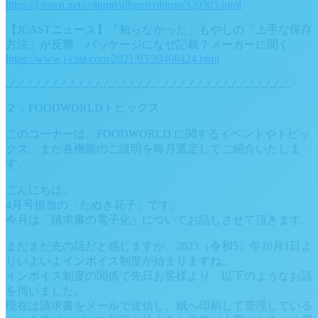
https://j-town.net/column/allprefcolumn/320905.html
【JCASTニュース】「知らなかった」もやしの「上手な保存
方法」が反響 パッケージになぜ記載？メーカーに聞く
https://www.j-cast.com/2021/03/30408424.html
_/_/_/_/_/_/_/_/_/_/_/_/_/_/_/_/_/_/_/_/_/_/_/_/_/_/_/_/_/_/_/_/_/_/
２．FOODWORLDトピックス
このコーナーは、FOODWORLD に関するイベントやトピッ
クス、また各機能のご説明を毎月選定してご紹介いたしま
す。
こんにちは。
4月号担当の「たぬき花子」です。
今月は「請求書の電子化」についてお話しさせて頂きます。
まだまだ先の話だと感じますが、2023（令和5）年10月1日よ
りいよいよインボイス制度が始まりますね。
インボイス制度の関係で先日お客様より、以下のようなお話
を伺いました。
現在は請求書をメールで送信し、紙へ印刷して管理している