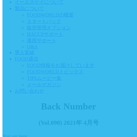
イーエスケイについて
製品について
FOODWORLDの概要
スタートパック
販売管理オプション
HACCPサポート
運用サポート
Q&A
導入実績
FOOD通信
FOOD情報をお届けしています
FOODWORLDトピックス
TIPSムービー集
メールマガジン
お問い合わせ
Back Number
(Vol.090) 2021年 4月号
You are here: