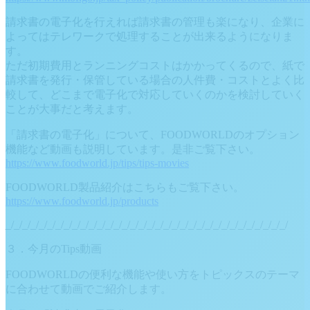
請求書の電子化を行えれば請求書の管理も楽になり、企業に
よってはテレワークで処理することが出来るようになりま
す。
ただ初期費用とランニングコストはかかってくるので、紙で
請求書を発行・保管している場合の人件費・コストとよく比
較して、どこまで電子化で対応していくのかを検討していく
ことが大事だと考えます。
「請求書の電子化」について、FOODWORLDのオプション
機能など動画も説明しています。是非ご覧下さい。
https://www.foodworld.jp/tips/tips-movies
FOODWORLD製品紹介はこちらもご覧下さい。
https://www.foodworld.jp/products
_/_/_/_/_/_/_/_/_/_/_/_/_/_/_/_/_/_/_/_/_/_/_/_/_/_/_/_/_/_/_/_/_/_/
３．今月のTips動画
FOODWORLDの便利な機能や使い方をトピックスのテーマ
に合わせて動画でご紹介します。