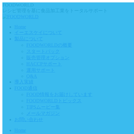
Skip
FOODWORLD
to
レシピ管理を基に食品加工業をトータルサポート
content
Home
イーエスケイについて
製品について
FOODWORLDの概要
スタートパック
販売管理オプション
HACCPサポート
運用サポート
Q&A
導入実績
FOOD通信
FOOD情報をお届けしています
FOODWORLDトピックス
TIPSムービー集
メールマガジン
お問い合わせ
Home