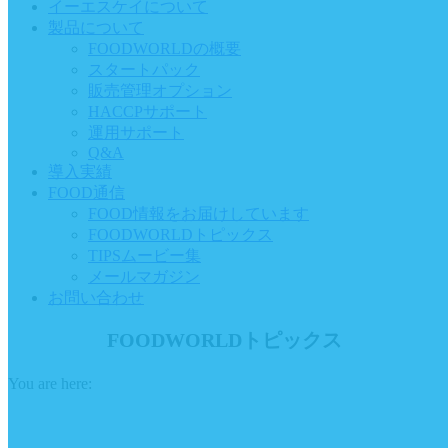
イーエスケイについて
製品について
FOODWORLDの概要
スタートパック
販売管理オプション
HACCPサポート
運用サポート
Q&A
導入実績
FOOD通信
FOOD情報をお届けしています
FOODWORLDトピックス
TIPSムービー集
メールマガジン
お問い合わせ
FOODWORLDトピックス
You are here: