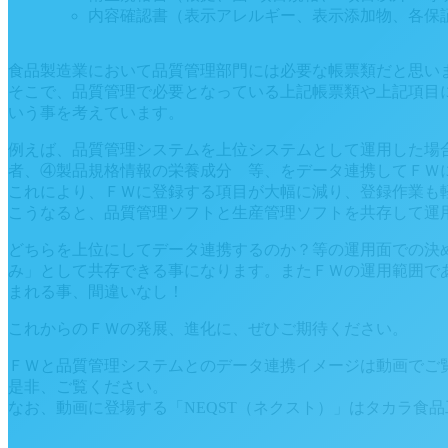
内容確認書（表示アレルギー、表示添加物、各保
食品製造業において品質管理部門には必要な帳票類だと思い
そこで、品質管理で必要となっている上記帳票類や上記項目
いう事を考えています。
例えば、品質管理システムを上位システムとして運用した場
者、④製品規格情報の栄養成分 等、をデータ連携してＦＷ
これにより、ＦＷに登録する項目が大幅に減り、登録作業も
こうなると、品質管理ソフトと生産管理ソフトを共存して運
どちらを上位にしてデータ連携するのか？等の運用面での決
み」として共存できる事になります。またＦＷの運用範囲で
まれる事、間違いなし！
これからのＦＷの発展、進化に、ぜひご期待ください。
ＦＷと品質管理システムとのデータ連携イメージは動画でご
是非、ご覧ください。
なお、動画に登場する「NEQST（ネクスト）」はタカラ食