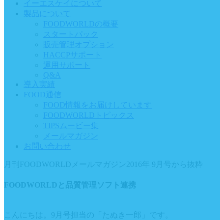
イーエスケイについて
製品について
FOODWORLDの概要
スタートパック
販売管理オプション
HACCPサポート
運用サポート
Q&A
導入実績
FOOD通信
FOOD情報をお届けしています
FOODWORLDトピックス
TIPSムービー集
メールマガジン
お問い合わせ
月刊FOODWORLDメールマガジン2016年 9月号から抜粋
FOODWORLDと品質管理ソフト連携
こんにちは。9月号担当の「たぬき一郎」です。