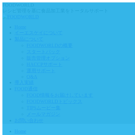
Skip
FOODWORLD
to
レシピ管理を基に食品加工業をトータルサポート
content
Home
イーエスケイについて
製品について
FOODWORLDの概要
スタートパック
販売管理オプション
HACCPサポート
運用サポート
Q&A
導入実績
FOOD通信
FOOD情報をお届けしています
FOODWORLDトピックス
TIPSムービー集
メールマガジン
お問い合わせ
Home