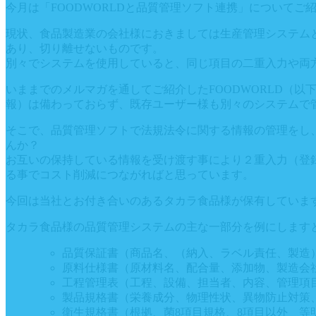
今月は「FOODWORLDと品質管理ソフト連携」についてご
現状、食品製造業の会社様におきましては生産管理システム
あり、切り離せないものです。
別々でシステムを使用していると、同じ項目の二重入力や両
いままでのメルマガを通してご紹介したFOODWORLD（
報）は備わっておらず、既存ユーザー様も別々のシステムで
そこで、品質管理ソフトで法規法令に関する情報の管理をし
んか？
お互いの保持している情報を受け渡す事により２重入力（登
る事でコスト削減につながればと思っています。
今回は当社とお付き合いのあるタカラ食品様が保有していま
タカラ食品様の品質管理システムの主な一部分を例にします
品質保証書（商品名、（納入、ラベル責任、製造
原料仕様書（原材料名、配合量、添加物、製造会
工程管理表（工程、設備、担当者、内容、管理項
製品規格書（栄養成分、物理性状、異物防止対策
衛生規格書（根拠、菌8項目規格、8項目以外 等