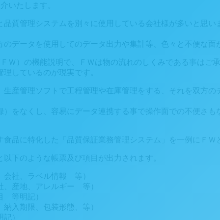
紹介いたします。
と品質管理システムを別々に使用している会社様が多いと思い
方のデータを使用してのデータ出力や集計等、色々と不便な面
以下ＦＷ）の機能説明で、ＦＷは物の流れのしくみである事はご
管理しているのが現実です。
、生産管理ソフトで工程管理や在庫管理をする、それを双方の
録）をなくし、容易にデータ連携する事で操作面での不便さも
す食品に特化した「品質保証業務管理システム」を一例にＦＷ
と以下のような帳票及び項目が出力されます。
）会社、ラベル情報 等）
社、産地、アレルギー 等）
目 等明記）
、納入期限、包装形態、等）
明記）