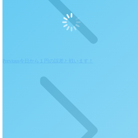
Previous
Previous
今日から１円の誤差と戦います！
post: