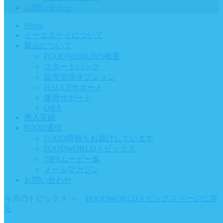
お問い合わせ
Home
イーエスケイについて
製品について
FOODWORLDの概要
スタートパック
販売管理オプション
HACCPサポート
運用サポート
Q&A
導入実績
FOOD通信
FOOD情報をお届けしています
FOODWORLDトピックス
TIPSムービー集
メールマガジン
お問い合わせ
今月のトピックス
＞
FOODWORLDトピックスページに戻
る