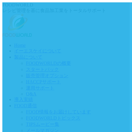
Skip
FOODWORLD
to
レシピ管理を基に食品加工業をトータルサポート
content
Home
イーエスケイについて
製品について
FOODWORLDの概要
スタートパック
販売管理オプション
HACCPサポート
運用サポート
Q&A
導入実績
FOOD通信
FOOD情報をお届けしています
FOODWORLDトピックス
TIPSムービー集
メールマガジン