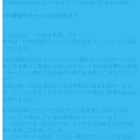
月刊FOODWORLDメールマガジン2018年 3月号から抜粋
EOS受信やファックスは大丈夫？
こんにちは。「たぬき教授」です。
今月は「EOS受信やファックスは大丈夫？」についてご紹介
いたします。
ISDN回線のINSネット(ディジタル通信モード)のサービスが
終了する事はご存知だと思いますが、これは交換機からIP網
（ルータ）へ移行する計画の一部である事はご存知でしょう
か？
現在お使いの固定電話はメタルIP電話に生まれ変わります。
が、ひょっとするとアナログモデムでの通信に影響があるか
も知れません。
FOODWORLDではアナログモデムを使用してEOS／EDI、
ファックス通信しているお客様がいらっしゃいます。
・EOSデータ（受注データ）をアナログ回線又はISDN回
線を使用して受信している
・FWのPCから直接、仕入先へ発注のファックスを送信し