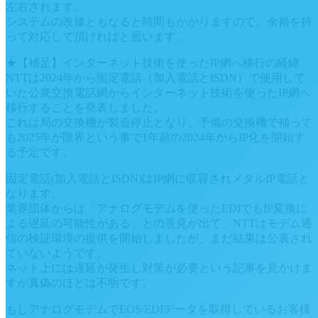
左右されます。
システムの改修ともなると時間もかかりますので、余裕を持
って対応して頂ければと思います。
★【補足】インターネット技術を使ったIP網へ移行の経緯
NTTは2024年から固定電話（加入電話とISDN）で使用して
いた公衆交換電話網からインターネット技術を使ったIP網へ
移行することを発表しました。
これは局の交換機が製造停止となり、予備の交換機で補って
も2025年が限界という事で1年前の2024年からIP化を開始す
る予定です。
固定電話(加入電話とISDN)はIP網に収容されメタルIP電話と
なります。
業界団体からは「アナログモデムを使ったEDIでもIP変換に
よる遅延の可能性がある」との意見が出て、NTTはモデム通
信の検証環境の提供を開始しましたが、まだ結果は公表され
ていないようです。
ネット上には遅延が発生し対策が必要という記事を見かけま
すが真偽のほどは不明です。
もしアナログモデムでEOS/EDIデータを取得しているお客様