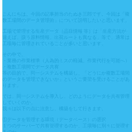
こんにちは。今回の記事担当のたぬき三郎です。今回は「複
数工場間のデータ管理術」について説明したいと思います。
工場で管理する生産データ（品目情報 等）は「生産方法が
違えば、扱う原料情報、出荷ルートも異なる」等で、通常は
工場毎に管理されていることが多いと思います。
その中で、
・業務の作業標準（人為的ミスの軽減、作業代行を可能へ）
・複数工場間でデータ共有
等の目的で、同一システムを構築し、「どうにか複数工場間
のデータを管理できないか」というご要望を受けることがあ
ります。
では、同一システムを導入し、どのようにデータを共有管理
していくのか。
我々は以下の点に注意し、構築をして行きます。
①データを管理する環境（データベース）の選択
１つのサーバーで共有管理するのか、工場毎に別々に管理す
るのか。