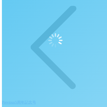
Facebook
X
navigation
Previous
Previous
5周年記念号
post: