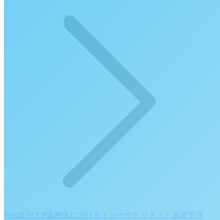
Next
Next
HACCP義務化におけるトレーサビリティと温度管理