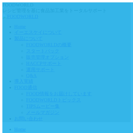
Skip
FOODWORLD
to
レシピ管理を基に食品加工業をトータルサポート
content
Home
イーエスケイについて
製品について
FOODWORLDの概要
スタートパック
販売管理オプション
HACCPサポート
運用サポート
Q&A
導入実績
FOOD通信
FOOD情報をお届けしています
FOODWORLDトピックス
TIPSムービー集
メールマガジン
お問い合わせ
Home