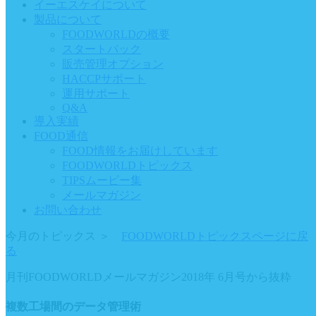
イーエスケイについて
製品について
FOODWORLDの概要
スタートパック
販売管理オプション
HACCPサポート
運用サポート
Q&A
導入実績
FOOD通信
FOOD情報をお届けしています
FOODWORLDトピックス
TIPSムービー集
メールマガジン
お問い合わせ
今月のトピックス
＞
FOODWORLDトピックスページに戻
る
月刊FOODWORLDメールマガジン2018年 6月号から抜粋
複数工場間のデータ管理術