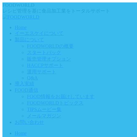
Skip
FOODWORLD
to
レシピ管理を基に食品加工業をトータルサポート
content
Home
イーエスケイについて
製品について
FOODWORLDの概要
スタートパック
販売管理オプション
HACCPサポート
運用サポート
Q&A
導入実績
FOOD通信
FOOD情報をお届けしています
FOODWORLDトピックス
TIPSムービー集
メールマガジン
お問い合わせ
Home