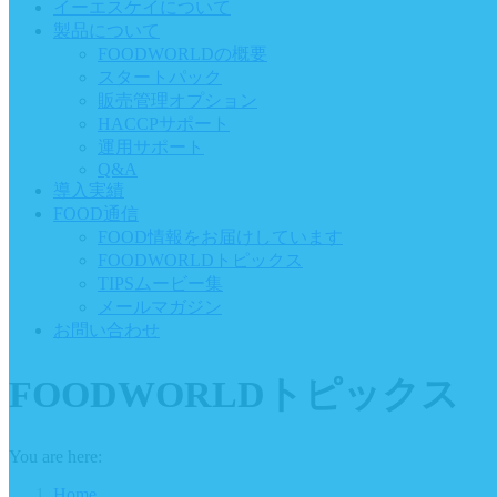
イーエスケイについて
製品について
FOODWORLDの概要
スタートパック
販売管理オプション
HACCPサポート
運用サポート
Q&A
導入実績
FOOD通信
FOOD情報をお届けしています
FOODWORLDトピックス
TIPSムービー集
メールマガジン
お問い合わせ
FOODWORLDトピックス
You are here:
Home