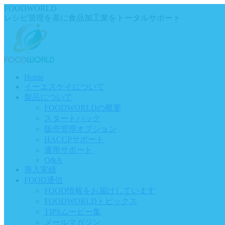
Skip
FOODWORLD
to
レシピ管理を基に食品加工業をトータルサポート
content
Home
イーエスケイについて
製品について
FOODWORLDの概要
スタートパック
販売管理オプション
HACCPサポート
運用サポート
Q&A
導入実績
FOOD通信
FOOD情報をお届けしています
FOODWORLDトピックス
TIPSムービー集
メールマガジン