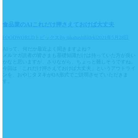
食品業のAIこれだけ押さえておけば大丈夫
FOODWORLDトピックス
By
takahashihideki
2021年5月28日
AIって、何だか最近よく聞きますよね？
メルマガ読者の皆さまも基礎知識だけは持っていた方が良い
かなと思いますが、さりながら、ちょっと難しそうですね。
今回は「これだけ押さえておけば大丈夫」というアウトライ
ンを、おやじタヌキがQA形式でご説明させていただきま
す。