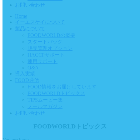
お問い合わせ
Home
イーエスケイについて
製品について
FOODWORLDの概要
スタートパック
販売管理オプション
HACCPサポート
運用サポート
Q&A
導入実績
FOOD通信
FOOD情報をお届けしています
FOODWORLDトピックス
TIPSムービー集
メールマガジン
お問い合わせ
FOODWORLDトピックス
You are here: